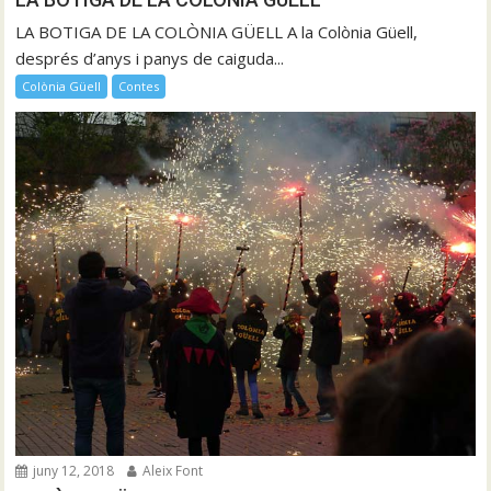
LA BOTIGA DE LA COLÒNIA GÜELL A la Colònia Güell,
després d’anys i panys de caiguda...
Colònia Güell
Contes
juny 12, 2018
Aleix Font