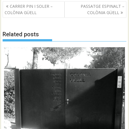
Navegació
CARRER PIN I SOLER –
PASSATGE ESPINALT –
d'entrades
COLÒNIA GÜELL
COLÒNIA GÜELL
Related posts