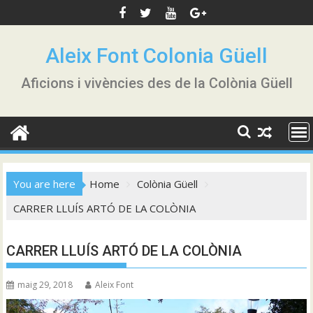
Skip
to
content
Aleix Font Colonia Güell
Aficions i vivències des de la Colònia Güell
You are here
Home
Colònia Güell
CARRER LLUÍS ARTÓ DE LA COLÒNIA
CARRER LLUÍS ARTÓ DE LA COLÒNIA
maig 29, 2018
Aleix Font