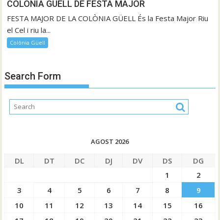
COLÒNIA GÜELL DE FESTA MAJOR
FESTA MAJOR DE LA COLÒNIA GÜELL És la Festa Major Riu
el Cel i riu la...
Colònia Güell
Search Form
AGOST 2026
DL
DT
DC
DJ
DV
DS
DG
1
2
3
4
5
6
7
8
9
10
11
12
13
14
15
16