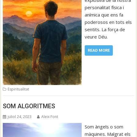
explosiva de la nostra
personalitat física i
anímica que ens fa
poderosos en tots els
sentits. La força de
veure Déu.
READ MORE
Espiritualitat
SOM ALGORITMES
juliol 24, 2023
Aleix Font
Som àngels o som
màquines. Malgrat els