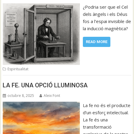
¿Podria ser que el Cel
dels àngels i els Déus
fos a l’espai invisible de
la inducció magnètica?
READ MORE
Espiritualitat
LA FE. UNA OPCIÓ LLUMINOSA
octubre 8, 2025
Aleix Font
La fe no és el producte
d’un esforç intelectual.
La fe és una
transformació