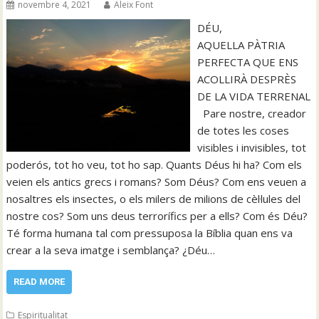
novembre 4, 2021
Aleix Font
DÉU,
AQUELLA PÀTRIA
PERFECTA QUE ENS
ACOLLIRÀ DESPRÈS
DE LA VIDA TERRENAL
Pare nostre, creador
de totes les coses
visibles i invisibles, tot
poderós, tot ho veu, tot ho sap. Quants Déus hi ha? Com els
veien els antics grecs i romans? Som Déus? Com ens veuen a
nosaltres els insectes, o els milers de milions de cèl·lules del
nostre cos? Som uns deus terrorífics per a ells? Com és Déu?
Té forma humana tal com pressuposa la Bíblia quan ens va
crear a la seva imatge i semblança? ¿Déu…
READ MORE
Espiritualitat