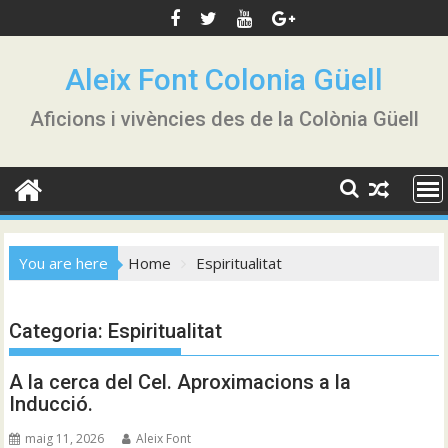
Skip
to
content
Aleix Font Colonia Güell
Aficions i vivències des de la Colònia Güell
You are here
Home
Espiritualitat
Categoria:
Espiritualitat
A la cerca del Cel. Aproximacions a la
Inducció.
maig 11, 2026
Aleix Font