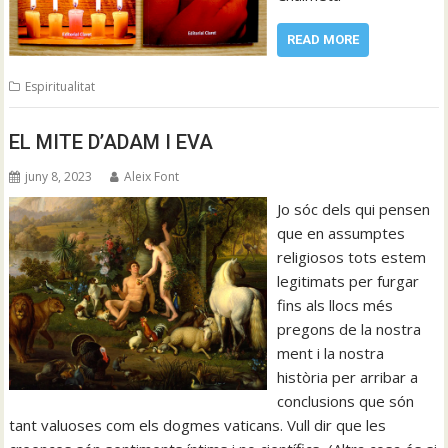
READ MORE
Espiritualitat
EL MITE D’ADAM I EVA
juny 8, 2023
Aleix Font
Jo sóc dels qui pensen
que en assumptes
religiosos tots estem
legitimats per furgar
fins als llocs més
pregons de la nostra
ment i la nostra
història per arribar a
conclusions que són
tant valuoses com els dogmes vaticans. Vull dir que les