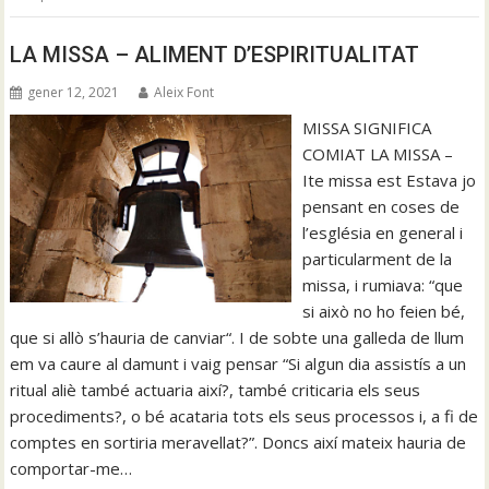
LA MISSA – ALIMENT D’ESPIRITUALITAT
gener 12, 2021
Aleix Font
MISSA SIGNIFICA
COMIAT LA MISSA –
Ite missa est Estava jo
pensant en coses de
l’església en general i
particularment de la
missa, i rumiava: “que
si això no ho feien bé,
que si allò s’hauria de canviar“. I de sobte una galleda de llum
em va caure al damunt i vaig pensar “Si algun dia assistís a un
ritual aliè també actuaria així?, també criticaria els seus
procediments?, o bé acataria tots els seus processos i, a fi de
comptes en sortiria meravellat?”. Doncs així mateix hauria de
comportar-me…