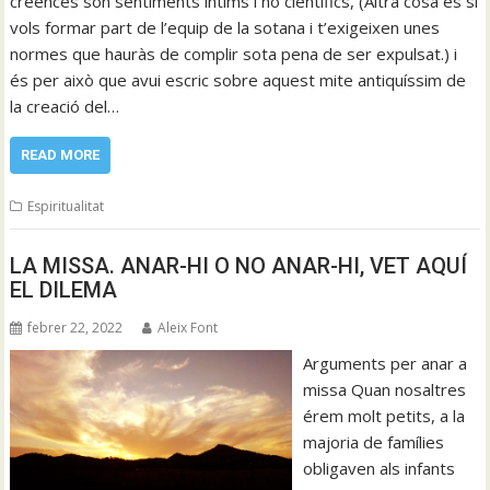
creences són sentiments íntims i no científics, (Altra cosa és si
vols formar part de l’equip de la sotana i t’exigeixen unes
normes que hauràs de complir sota pena de ser expulsat.) i
és per això que avui escric sobre aquest mite antiquíssim de
la creació del…
READ MORE
Espiritualitat
LA MISSA. ANAR-HI O NO ANAR-HI, VET AQUÍ
EL DILEMA
febrer 22, 2022
Aleix Font
Arguments per anar a
missa Quan nosaltres
érem molt petits, a la
majoria de famílies
obligaven als infants