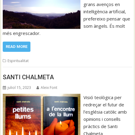
grans avenços en
intel·ligència artificial,
prefereixo pensar que
som àngels. És molt
més engrescador.
READ MORE
Espiritualitat
SANTI CHALMETA
juliol 15, 2023
Aleix Font
Visió teològica per
redreçar el futur de
l’església catòlic amb
opinions i consells
pràctics de Santi
Chalmeta