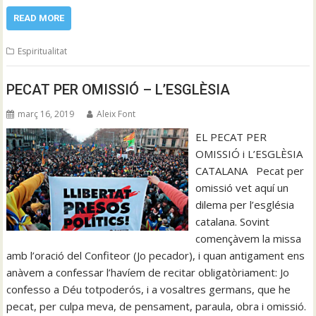
READ MORE
Espiritualitat
PECAT PER OMISSIÓ – L’ESGLÈSIA
març 16, 2019
Aleix Font
EL PECAT PER
OMISSIÓ i L’ESGLÈSIA
CATALANA Pecat per
omissió vet aquí un
dilema per l’església
catalana. Sovint
començàvem la missa
amb l’oració del Confiteor (Jo pecador), i quan antigament ens
anàvem a confessar l’havíem de recitar obligatòriament: Jo
confesso a Déu totpoderós, i a vosaltres germans, que he
pecat, per culpa meva, de pensament, paraula, obra i omissió.