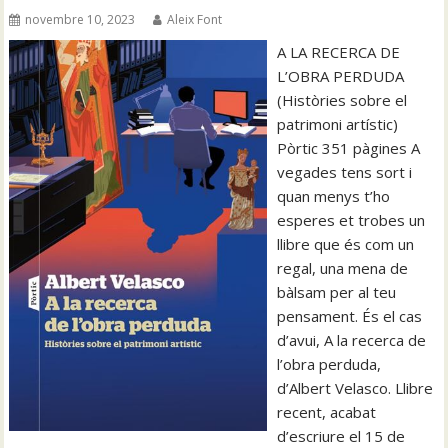
novembre 10, 2023
Aleix Font
A LA RECERCA DE
L’OBRA PERDUDA
(Històries sobre el
patrimoni artístic)
Pòrtic 351 pàgines A
vegades tens sort i
quan menys t’ho
esperes et trobes un
llibre que és com un
regal, una mena de
bàlsam per al teu
pensament. És el cas
d’avui, A la recerca de
l’obra perduda,
d’Albert Velasco. Llibre
recent, acabat
d’escriure el 15 de