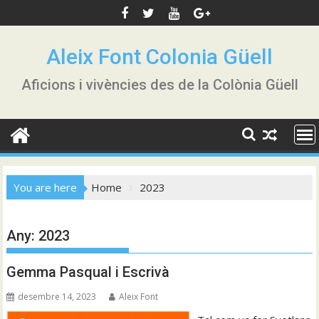
Skip
to
content
Aleix Font Colonia Güell
Aficions i vivències des de la Colònia Güell
You are here
Home
2023
Any:
2023
Gemma Pasqual i Escrivà
desembre 14, 2023
Aleix Font