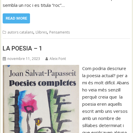
sembla un roc i es titula “roc”…
READ MORE
,
,
autors catalans
Llibres
Pensaments
LA POESIA – 1
novembre 11, 2023
Aleix Font
Com podria descriure
la poesia actual? per a
mi és molt difícil. Abans
ho veia més senzill
perquè creia que la
poesia eren aquells
escrit amb uns versos
amb un nombre de
síl·labes determinat i
que explicaven alguna