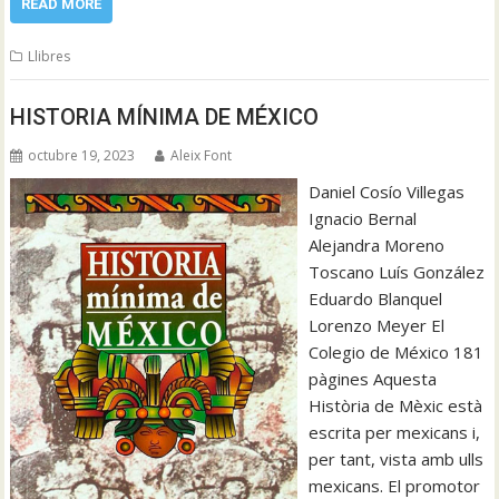
READ MORE
Llibres
HISTORIA MÍNIMA DE MÉXICO
octubre 19, 2023
Aleix Font
Daniel Cosío Villegas
Ignacio Bernal
Alejandra Moreno
Toscano Luís González
Eduardo Blanquel
Lorenzo Meyer El
Colegio de México 181
pàgines Aquesta
Història de Mèxic està
escrita per mexicans i,
per tant, vista amb ulls
mexicans. El promotor