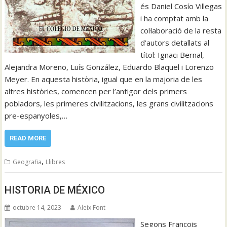
és Daniel Cosío Villegas
i ha comptat amb la
col·laboració de la resta
d’autors detallats al
títol: Ignaci Bernal,
Alejandra Moreno, Luís González, Eduardo Blaquel i Lorenzo
Meyer. En aquesta història, igual que en la majoria de les
altres històries, comencen per l’antigor dels primers
pobladors, les primeres civilitzacions, les grans civilitzacions
pre-espanyoles,…
READ MORE
,
Geografia
Llibres
HISTORIA DE MÉXICO
octubre 14, 2023
Aleix Font
Segons François