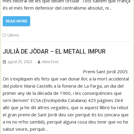
més neutral de les que deuen circular. Tots sabem que França
és el més ferm defensor del centralisme absolut, ni…
READ MORE
Llibres
JULIÀ DE JÒDAR – EL METALL IMPUR
agost 25, 2023
Aleix Font
Premi Sant Jordi 2005
On s’expliquen els fets que van donar lloc a la mort accidental
del pobre Marià Castells a la foneria de La Farga, un dia del
primer any de la dècada de 1960, i les conseqüències que
se’n deriven” ECSA (Encilopèdia Catalana) 425 pàgines Diré
allò que ja he dit altres vegades, que si aquest llibre ha rebut
el gran premi de Sant Jordi deu ser perquè és bo (encara que
a mi no m’ho sembli), perquè alguna cosa deu tenir que no he
sabut veure, perquè…