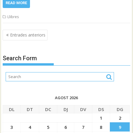
READ MORE
Llibres
Navegació
Entrades anteriors
d'entrades
Search Form
AGOST 2026
DL
DT
DC
DJ
DV
DS
DG
1
2
3
4
5
6
7
8
9