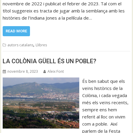
novembre de 2022 i publicat el febrer de 2023. Tal com el
títol suggereix es tracta de jugar amb la semblança amb les
històries de l’Indiana Jones a la pel·lícula de…
READ MORE
,
autors catalans
Llibres
LA COLÒNIA GÜELL ÉS UN POBLE?
novembre 8, 2023
Aleix Font
És ben sabut que els
veïns històrics de la
Colònia, i cada vegada
més els veïns recents,
sempre ens hem
referit al lloc on vivim
com a poble. Així
parlem de la Festa