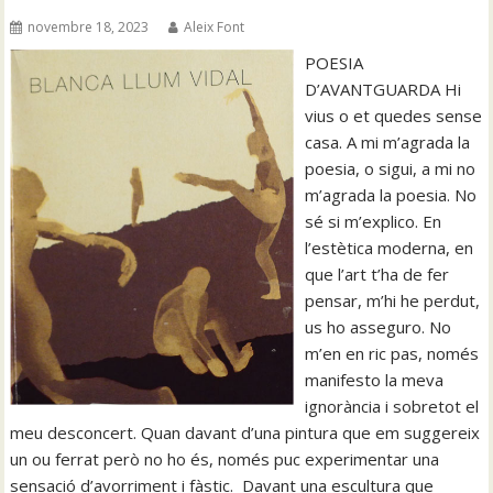
novembre 18, 2023
Aleix Font
POESIA
D’AVANTGUARDA Hi
vius o et quedes sense
casa. A mi m’agrada la
poesia, o sigui, a mi no
m’agrada la poesia. No
sé si m’explico. En
l’estètica moderna, en
que l’art t’ha de fer
pensar, m’hi he perdut,
us ho asseguro. No
m’en en ric pas, només
manifesto la meva
ignorància i sobretot el
meu desconcert. Quan davant d’una pintura que em suggereix
un ou ferrat però no ho és, només puc experimentar una
sensació d’avorriment i fàstic. Davant una escultura que