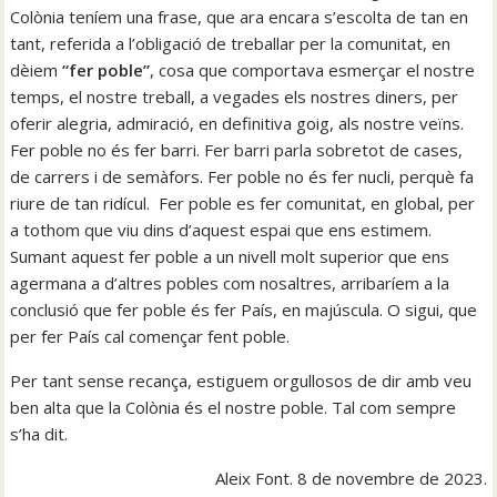
Colònia teníem una frase, que ara encara s’escolta de tan en
tant, referida a l’obligació de treballar per la comunitat, en
dèiem
“fer poble”
, cosa que comportava esmerçar el nostre
temps, el nostre treball, a vegades els nostres diners, per
oferir alegria, admiració, en definitiva goig, als nostre veïns.
Fer poble no és fer barri. Fer barri parla sobretot de cases,
de carrers i de semàfors. Fer poble no és fer nucli, perquè fa
riure de tan ridícul. Fer poble es fer comunitat, en global, per
a tothom que viu dins d’aquest espai que ens estimem.
Sumant aquest fer poble a un nivell molt superior que ens
agermana a d’altres pobles com nosaltres, arribaríem a la
conclusió que fer poble és fer País, en majúscula. O sigui, que
per fer País cal començar fent poble.
Per tant sense recança, estiguem orgullosos de dir amb veu
ben alta que la Colònia és el nostre poble. Tal com sempre
s’ha dit.
Aleix Font. 8 de novembre de 2023.