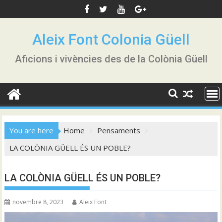
Skip
to
content
Aleix Font Colonia Güell
Aficions i vivències des de la Colònia Güell
You are here
Home
Pensaments
LA COLÒNIA GÜELL ÉS UN POBLE?
LA COLÒNIA GÜELL ÉS UN POBLE?
novembre 8, 2023
Aleix Font