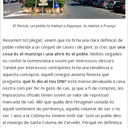
El Pertús, un poble la meitat a Espanya, la meitat a França
Resumint tot plegat, veiem que no hi ha una clara definició de
poble referida a un conjunt de cases i de gent. Jo crec que
una
cosa és el municipi i una altre és el poble
. Moltes vegades
es confon la nomenclatura sovint per interessos obscurs.
També per interessos centrípetes hi ha una tendència a
aquesta concepció. Aquell conegut axioma feixista que
pregunta:
què hi diu al teu DNI?
està massa devaluada a casa
nostra com per fer-hi gens de cas, ja que a fi de comptes, les
imposicions oficials tenen sovint un valor de repressió
mancada de raó. Allò que qualla dins l’imaginari ciutadà és
aquell sentiment de pertinença, aquella voluntat de ser o no
ser. I això a la Colònia ho teníem molt clar: Som un poble dins
el municipi de Santa Coloma de Cervelló. Perquè en definitiva