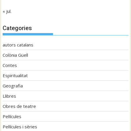
« jul.
Categories
autors catalans
Colònia Güell
Contes
Espiritualitat
Geografia
Llibres
Obres de teatre
Pel·lícules
Pel·lícules i sèries