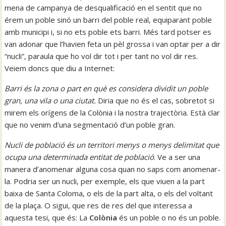
mena de campanya de desqualificació en el sentit que no
érem un poble sinó un barri del poble real, equiparant poble
amb municipi i, si no ets poble ets barri. Més tard potser es
van adonar que l’havien feta un pèl grossa i van optar per a dir
“nucli”, paraula que ho vol dir tot i per tant no vol dir res.
Veiem doncs que diu a Internet:
Barri és la zona o part en què es considera dividit un poble
gran, una vila o una ciutat.
Diria que no és el cas, sobretot si
mirem els orígens de la Colònia i la nostra trajectòria. Està clar
que no venim d’una segmentació d’un poble gran.
Nucli de població és un territori menys o menys delimitat que
ocupa una determinada entitat de població
. Ve a ser una
manera d’anomenar alguna cosa quan no saps com anomenar-
la. Podria ser un nucli, per exemple, els que viuen a la part
baixa de Santa Coloma, o els de la part alta, o els del voltant
de la plaça. O sigui, que res de res del que interessa a
aquesta tesi, que és: La
Colònia
és un poble o no és un poble.