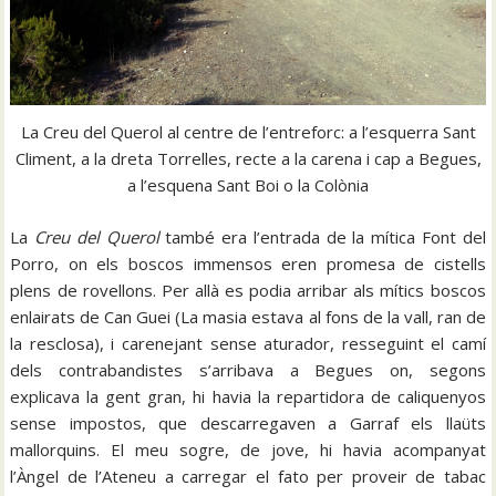
La Creu del Querol al centre de l’entreforc: a l’esquerra Sant
Climent, a la dreta Torrelles, recte a la carena i cap a Begues,
a l’esquena Sant Boi o la Colònia
La
Creu del Querol
també era l’entrada de la mítica Font del
Porro, on els boscos immensos eren promesa de cistells
plens de rovellons. Per allà es podia arribar als mítics boscos
enlairats de Can Guei (La masia estava al fons de la vall, ran de
la resclosa), i carenejant sense aturador, resseguint el camí
dels contrabandistes s’arribava a Begues on, segons
explicava la gent gran, hi havia la repartidora de caliquenyos
sense impostos, que descarregaven a Garraf els llaüts
mallorquins. El meu sogre, de jove, hi havia acompanyat
l’Àngel de l’Ateneu a carregar el fato per proveir de tabac