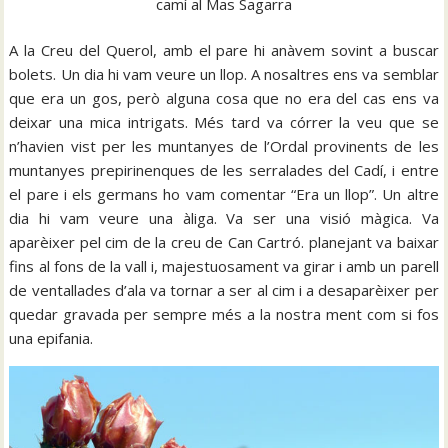
camí al Mas Sagarra
A la Creu del Querol, amb el pare hi anàvem sovint a buscar
bolets. Un dia hi vam veure un llop. A nosaltres ens va semblar
que era un gos, però alguna cosa que no era del cas ens va
deixar una mica intrigats. Més tard va córrer la veu que se
n’havien vist per les muntanyes de l’Ordal provinents de les
muntanyes prepirinenques de les serralades del Cadí, i entre
el pare i els germans ho vam comentar “Era un llop”. Un altre
dia hi vam veure una àliga. Va ser una visió màgica. Va
aparèixer pel cim de la creu de Can Cartró. planejant va baixar
fins al fons de la vall i, majestuosament va girar i amb un parell
de ventallades d’ala va tornar a ser al cim i a desaparèixer per
quedar gravada per sempre més a la nostra ment com si fos
una epifania.