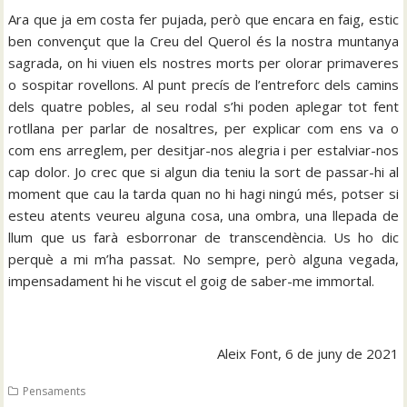
Ara que ja em costa fer pujada, però que encara en faig, estic
ben convençut que la Creu del Querol és la nostra muntanya
sagrada, on hi viuen els nostres morts per olorar primaveres
o sospitar rovellons. Al punt precís de l’entreforc dels camins
dels quatre pobles, al seu rodal s’hi poden aplegar tot fent
rotllana per parlar de nosaltres, per explicar com ens va o
com ens arreglem, per desitjar-nos alegria i per estalviar-nos
cap dolor. Jo crec que si algun dia teniu la sort de passar-hi al
moment que cau la tarda quan no hi hagi ningú més, potser si
esteu atents veureu alguna cosa, una ombra, una llepada de
llum que us farà esborronar de transcendència. Us ho dic
perquè a mi m’ha passat. No sempre, però alguna vegada,
impensadament hi he viscut el goig de saber-me immortal.
Aleix Font, 6 de juny de 2021
Pensaments