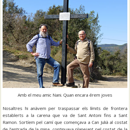
Amb el meu amic Nani. Quan encara érem joves
Nosaltres hi anàvem per traspassar els límits de frontera
establerts a la carena que va de Sant Antoni fins a Sant
Ramon. Sortíem pel camí que començava a Can Julià al costat
de l’entrada de la mina, continuava planejant pel costat de la