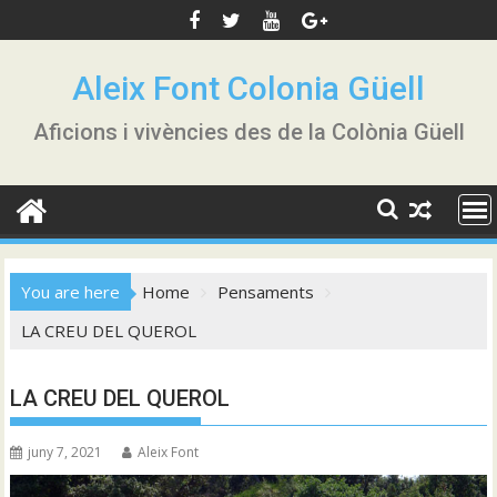
Skip
to
content
Aleix Font Colonia Güell
Aficions i vivències des de la Colònia Güell
You are here
Home
Pensaments
LA CREU DEL QUEROL
LA CREU DEL QUEROL
juny 7, 2021
Aleix Font