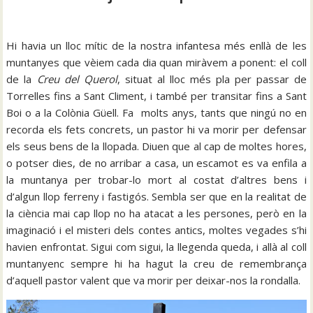
Hi havia un lloc mític de la nostra infantesa més enllà de les
muntanyes que vèiem cada dia quan miràvem a ponent: el coll
de la
Creu del Querol
, situat al lloc més pla per passar de
Torrelles fins a Sant Climent, i també per transitar fins a Sant
Boi o a la Colònia Güell. Fa molts anys, tants que ningú no en
recorda els fets concrets, un pastor hi va morir per defensar
els seus bens de la llopada. Diuen que al cap de moltes hores,
o potser dies, de no arribar a casa, un escamot es va enfila a
la muntanya per trobar-lo mort al costat d’altres bens i
d’algun llop ferreny i fastigós. Sembla ser que en la realitat de
la ciència mai cap llop no ha atacat a les persones, però en la
imaginació i el misteri dels contes antics, moltes vegades s’hi
havien enfrontat. Sigui com sigui, la llegenda queda, i allà al coll
muntanyenc sempre hi ha hagut la creu de remembrança
d’aquell pastor valent que va morir per deixar-nos la rondalla.