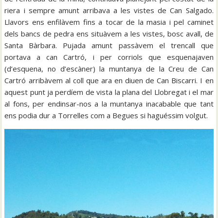
riera i sempre amunt arribava a les vistes de Can Salgado.
Llavors ens enfilàvem fins a tocar de la masia i pel caminet
dels bancs de pedra ens situàvem a les vistes, bosc avall, de
Santa Bàrbara. Pujada amunt passàvem el trencall que
portava a can Cartró, i per corriols que esquenajaven
(d’esquena, no d’escàner) la muntanya de la Creu de Can
Cartró arribàvem al coll que ara en diuen de Can Biscarri. I en
aquest punt ja perdíem de vista la plana del Llobregat i el mar
al fons, per endinsar-nos a la muntanya inacabable que tant
ens podia dur a Torrelles com a Begues si haguéssim volgut.