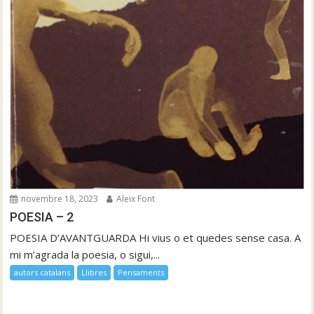
novembre 18, 2023
Aleix Font
POESIA – 2
POESIA D’AVANTGUARDA Hi vius o et quedes sense casa. A
mi m’agrada la poesia, o sigui,...
autors catalans
Llibres
Pensaments