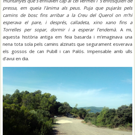
muntanyes que s’enfilaven cap al cel vermell i s’enfosquien de
pressa, em queia l’ànima als peus. Puja que pujaràs pels
camins de bosc fins arribar a la Creu del Querol on m’hi
esperava el pare, i després, calladeta, xino xano fins a
Torrelles per sopar, dormir i a esperar l’endemà.
A mi,
aquesta història antiga em feia basarda i m’imaginava una
nena tota sola pels camins alzinats que segurament esverava
els gossos de can Pubill i can Palós. Impensable amb ulls
d’avui en dia.