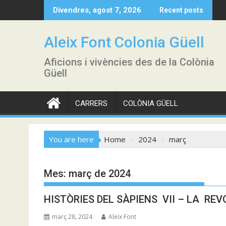
Skip
Divendres, agost 7, 2026
Recent posts
to
content
Aleix Font Colonia Güell
Aficions i vivències des de la Colònia
Güell
CARRERS
COLÒNIA GÜELL
You are here
Home
2024
març
Mes:
març de 2024
HISTÒRIES DEL SÀPIENS VII – LA RE
març 28, 2024
Aleix Font