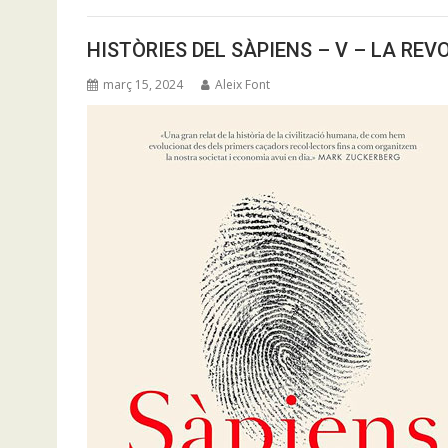
HISTÒRIES DEL SÀPIENS – V – LA REV
març 15, 2024
Aleix Font