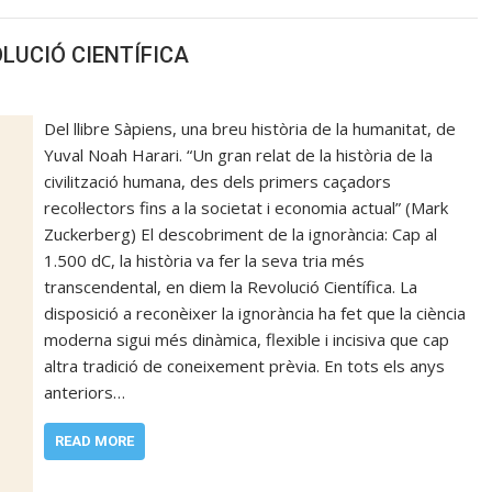
OLUCIÓ CIENTÍFICA
Del llibre Sàpiens, una breu història de la humanitat, de
Yuval Noah Harari. “Un gran relat de la història de la
civilització humana, des dels primers caçadors
recol·lectors fins a la societat i economia actual” (Mark
Zuckerberg) El descobriment de la ignorància: Cap al
1.500 dC, la història va fer la seva tria més
transcendental, en diem la Revolució Científica. La
disposició a reconèixer la ignorància ha fet que la ciència
moderna sigui més dinàmica, flexible i incisiva que cap
altra tradició de coneixement prèvia. En tots els anys
anteriors…
READ MORE