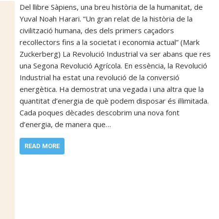
Del llibre Sàpiens, una breu història de la humanitat, de
Yuval Noah Harari. “Un gran relat de la història de la
civilització humana, des dels primers caçadors
recol·lectors fins a la societat i economia actual” (Mark
Zuckerberg) La Revolució Industrial va ser abans que res
una Segona Revolució Agrícola. En essència, la Revolució
Industrial ha estat una revolució de la conversió
energètica. Ha demostrat una vegada i una altra que la
quantitat d’energia de què podem disposar és il·limitada.
Cada poques dècades descobrim una nova font
d’energia, de manera que…
READ MORE