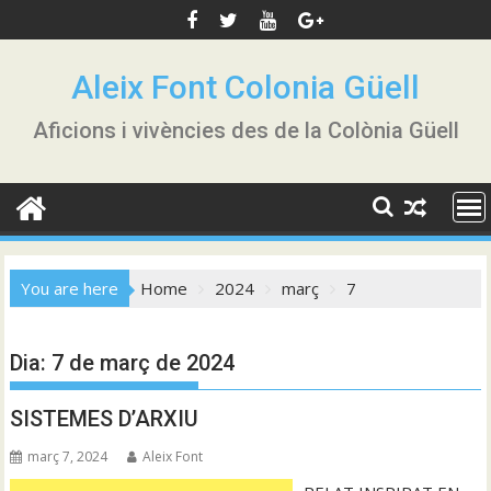
Skip
to
content
Aleix Font Colonia Güell
Aficions i vivències des de la Colònia Güell
You are here
Home
2024
març
7
Dia:
7 de març de 2024
SISTEMES D’ARXIU
març 7, 2024
Aleix Font