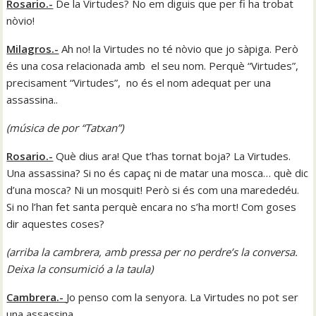
Rosario.-
De la Virtudes? No em diguis que per fi ha trobat
nòvio!
Milagros.-
Ah no! la Virtudes no té nòvio que jo sàpiga. Però
és una cosa relacionada amb el seu nom. Perquè “Virtudes”,
precisament “Virtudes”, no és el nom adequat per una
assassina..
(música de por “Tatxan”)
Rosario.-
Què dius ara! Que t’has tornat boja? La Virtudes.
Una assassina? Si no és capaç ni de matar una mosca… què dic
d’una mosca? Ni un mosquit! Però si és com una marededéu.
Si no l’han fet santa perquè encara no s’ha mort! Com goses
dir aquestes coses?
(
arriba la cambrera, amb pressa per no perdre’s la conversa.
Deixa la consumició a la taula)
Cambrera.-
Jo penso com la senyora. La Virtudes no pot ser
una assassina.