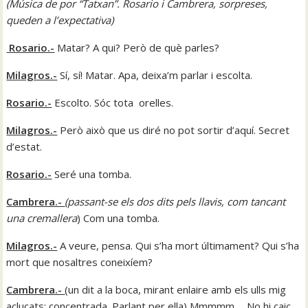
(
Música de por “Tatxan”. Rosario i Cambrera, sorpreses,
queden a l’expectativa
)
Rosario.-
Matar? A qui? Però de què parles?
Milagros.-
Sí, sí! Matar. Apa, deixa’m parlar i escolta.
Rosario.-
Escolto. Sóc tota orelles.
Milagros.-
Però això que us diré no pot sortir d’aquí. Secret
d’estat.
Rosario.-
Seré una tomba.
Cambrera.-
(
passant-se els dos dits pels llavis, com tancant
una cremallera
) Com una tomba.
Milagros.-
A veure, pensa. Qui s’ha mort últimament? Qui s’ha
mort que nosaltres coneixíem?
Cambrera.-
(un dit a la boca, mirant enlaire amb els ulls mig
aclucats: concentrada. Parlant per ella) Mmmmm…. No hi caic.