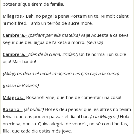
potser sí que érem de família.
Milagros
.- Bah, no paga la pena! Porta’m un te. Ni molt calent
ni molt fred. I amb un terròs de sucre morè.
Cambrera.-
(parlant per ella mateixa
)
Vaja! Aquesta a ca seva
segur que beu aigua de l’aixeta a morro.
(
se’n va
)
Cambrera.-
(
des de la cuina, cridant
)
Un te normal i un sucre
pijo! Marchando!
(
Milagros deixa el teclat imaginari i es gira cap a la cuina)
(passa la Rosario)
Milagros.-
Rosario!!! Vine, que t’he de comentar una cosa!
Rosario.-
(
al públic
)
Ho! es deu pensar que les altres no tenim
feina i que ens podem passar el dia al bar.
(
a la Milagros
)
Hola
preciosa, bonica. Quina alegria de veure’t, no sé com t’ho fas,
filla, que cada dia estàs més jove.