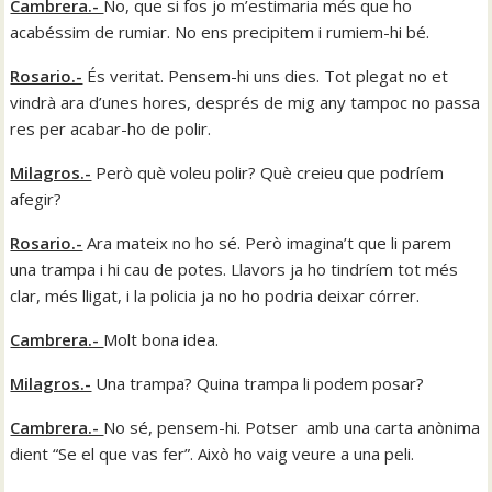
Cambrera.-
No, que si fos jo m’estimaria més que ho
acabéssim de rumiar. No ens precipitem i rumiem-hi bé.
Rosario.-
És veritat. Pensem-hi uns dies. Tot plegat no et
vindrà ara d’unes hores, després de mig any tampoc no passa
res per acabar-ho de polir.
Milagros.-
Però què voleu polir? Què creieu que podríem
afegir?
Rosario.-
Ara mateix no ho sé. Però imagina’t que li parem
una trampa i hi cau de potes. Llavors ja ho tindríem tot més
clar, més lligat, i la policia ja no ho podria deixar córrer.
Cambrera.-
Molt bona idea.
Milagros.-
Una trampa? Quina trampa li podem posar?
Cambrera.-
No sé, pensem-hi. Potser amb una carta anònima
dient “Se el que vas fer”. Això ho vaig veure a una peli.