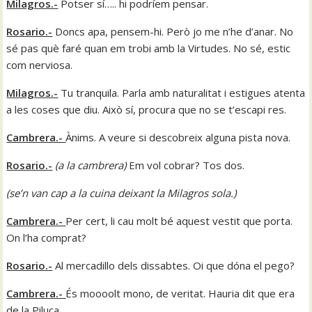
Milagros.-
Potser sí….. hi podríem pensar.
Rosario.-
Doncs apa, pensem-hi. Però jo me n’he d’anar. No
sé pas què faré quan em trobi amb la Virtudes. No sé, estic
com nerviosa.
Milagros.-
Tu tranquila. Parla amb naturalitat i estigues atenta
a les coses que diu. Això sí, procura que no se t’escapi res.
Cambrera.-
Ànims. A veure si descobreix alguna pista nova.
Rosario.-
(
a la cambrera
)
Em vol cobrar? Tos dos.
(
se’n van cap a la cuina deixant la Milagros sola
.)
Cambrera.-
Per cert, li cau molt bé aquest vestit que porta.
On l’ha comprat?
Rosario.-
Al mercadillo dels dissabtes. Oi que dóna el pego?
Cambrera.-
És moooolt mono, de veritat. Hauria dit que era
de la Piluca.