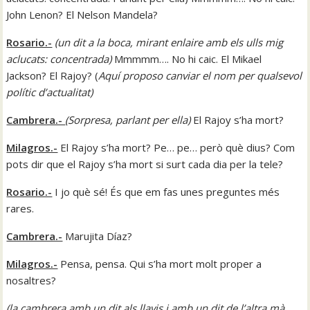
John Lenon? El Nelson Mandela?
Rosario.-
(un dit a la boca, mirant enlaire amb els ulls mig
aclucats: concentrada
)
Mmmmm…. No hi caic. El Mikael
Jackson? El Rajoy? (
Aquí proposo canviar el nom per qualsevol
polític d’actualitat)
Cambrera.-
(
Sorpresa, parlant per ella
)
El Rajoy s’ha mort?
Milagros.-
El Rajoy s’ha mort? Pe… pe… però què dius? Com
pots dir que el Rajoy s’ha mort si surt cada dia per la tele?
Rosario.-
I jo què sé! És que em fas unes preguntes més
rares.
Cambrera.-
Marujita Díaz?
Milagros.-
Pensa, pensa. Qui s’ha mort molt proper a
nosaltres?
(
la cambrera amb un dit als llavis i amb un dit de l’altra mà