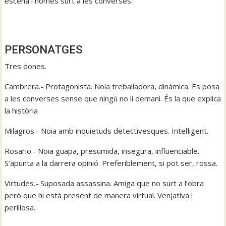
escena i només surt a les converses.
PERSONATGES
Tres dones.
Cambrera.- Protagonista. Noia treballadora, dinàmica. Es posa
a les converses sense que ningú no li demani. És la que explica
la història
Milagros.- Noia amb inquietuds detectivesques. Intel·ligent.
Rosario.- Noia guapa, presumida, insegura, influenciable.
S’apunta a la darrera opinió. Preferiblement, si pot ser, rossa.
Virtudes.- Suposada assassina. Amiga que no surt a l’obra
però que hi està present de manera virtual. Venjativa i
perillosa.