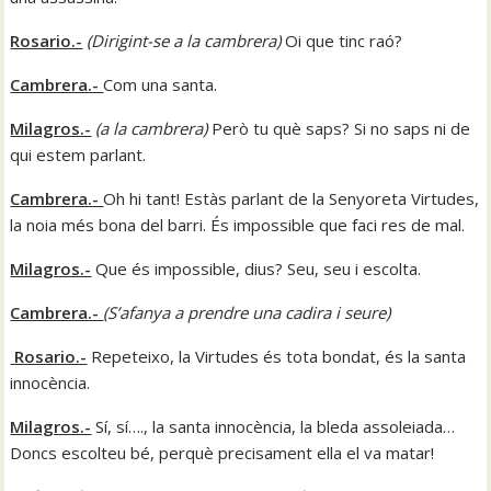
Rosario.-
(
Dirigint-se a la cambrera
)
Oi que tinc raó?
Cambrera.-
Com una santa.
Milagros.-
(
a la cambrera
)
Però tu què saps? Si no saps ni de
qui estem parlant.
Cambrera.-
Oh hi tant! Estàs parlant de la Senyoreta Virtudes,
la noia més bona del barri. És impossible que faci res de mal.
Milagros.-
Que és impossible, dius? Seu, seu i escolta.
Cambrera.-
(
S’afanya a prendre una cadira i seure)
Rosario.-
Repeteixo, la Virtudes és tota bondat, és la santa
innocència.
Milagros.-
Sí, sí…., la santa innocència, la bleda assoleiada…
Doncs escolteu bé, perquè precisament ella el va matar!