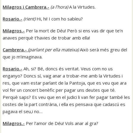
Milagros i Cambrera.-
(
a l’hora
)
A la Virtudes.
Rosario.-
(
rient
)
Hi, hi! I com ho sabíeu?
Milagros.-
Per la mort de Déu! Però si ens vas dir que te’n
anaves perquè t’havies de trobar amb ella!
Cambrera.-
(
parlant per ella mateixa
)
Això serà més greu del
que jo m’imaginava.
Rosario.-
Ah, si? Bé, doncs és veritat. Veus com no us
enganyo? Doncs sí, vaig anar a trobar-me amb la Virtudes i
res, que vam estar parlant de la Pantoja, que es veu que ara
vol fer un concert benèfic per pagar uns deutes que té.
Perquè saps? Es veu que en el judici li van fer pagar també les
costes de la part contrària, i ella es pensava que cadascú es
pagava el seu,i no…
Milagros.-
Per l’amor de Déu! Vols anar al gra?