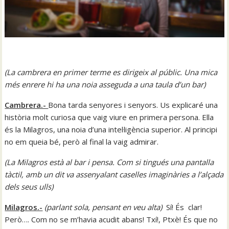
(La
cambrera en primer terme es dirigeix al públic. Una mica
més enrere hi ha una noia asseguda a una taula d’un bar)
Cambrera.-
Bona tarda senyores i senyors. Us explicaré una
història molt curiosa que vaig viure en primera persona. Ella
és la Milagros, una noia d’una intel·ligència superior. Al principi
no em queia bé, però al final la vaig admirar.
(
La Milagros està al bar i pensa. Com si tingués una pantalla
tàctil, amb un dit va assenyalant caselles imaginàries a l’alçada
dels seus ulls
)
Milagros.-
(
parlant sola, pensant en veu alta)
Sí! És clar!
Però…. Com no se m’havia acudit abans! Txí!, Ptxè! És que no