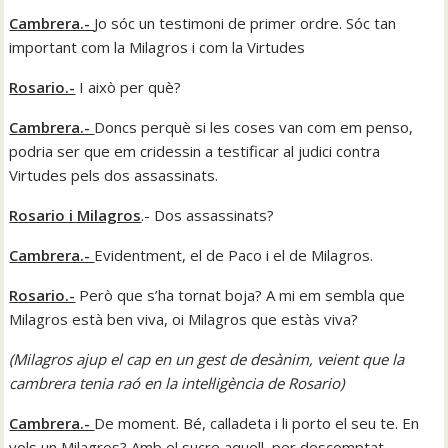
Cambrera.-
Jo sóc un testimoni de primer ordre. Sóc tan
important com la Milagros i com la Virtudes
Rosario.-
I això per què?
Cambrera.-
Doncs perquè si les coses van com em penso,
podria ser que em cridessin a testificar al judici contra
Virtudes pels dos assassinats.
Rosario i Milagros
.- Dos assassinats?
Cambrera.-
Evidentment, el de Paco i el de Milagros.
Rosario.-
Però que s’ha tornat boja? A mi em sembla que
Milagros està ben viva, oi Milagros que estàs viva?
(Milagros ajup el cap en un gest de desànim, veient que la
cambrera tenia raó en la intel·ligència de Rosario)
Cambrera.-
De moment. Bé, calladeta i li porto el seu te. En
vols un Milagros? Amb el sucre aquell, per descomptat.