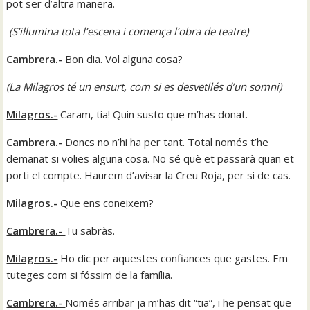
pot ser d’altra manera.
(S’il·lumina tota l’escena i comença l’obra de teatre)
Cambrera.-
Bon dia. Vol alguna cosa?
(
La Milagros té un ensurt, com si es desvetllés d’un somni
)
Milagros.-
Caram, tia! Quin susto que m’has donat.
Cambrera.-
Doncs no n’hi ha per tant. Total només t’he
demanat si volies alguna cosa. No sé què et passarà quan et
porti el compte. Haurem d’avisar la Creu Roja, per si de cas.
Milagros.-
Que ens coneixem?
Cambrera.-
Tu sabràs.
Milagros.-
Ho dic per aquestes confiances que gastes. Em
tuteges com si fóssim de la família.
Cambrera.-
Només arribar ja m’has dit “tia”, i he pensat que