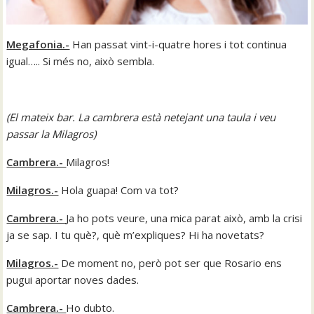
Megafonia.-
Han passat vint-i-quatre hores i tot continua
igual….. Si més no, això sembla.
(El mateix bar. La cambrera està netejant una taula i veu
passar la Milagros
)
Cambrera.-
Milagros!
Milagros.-
Hola guapa! Com va tot?
Cambrera.-
Ja ho pots veure, una mica parat això, amb la crisi
ja se sap. I tu què?, què m’expliques? Hi ha novetats?
Milagros.-
De moment no, però pot ser que Rosario ens
pugui aportar noves dades.
Cambrera.-
Ho dubto.