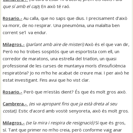
que sí amb el cap
) En això té raó.
Rosario.-
Au calla, que no saps que dius. I precisament d’això
va morir, de no respirar. Una pneumònia, una malaltia ben
corrent se’l va endur.
Milagros.-
(
parlant amb aire de misteri
)
Això és el que van dir,
Però no ho trobes sospitós que un esportista com ell, un
corredor de maratons, una estrella del triatlon, un quasi
professional de les curses de muntanya morís d’insuficiència
respiratòria? Jo no m’ho he acabat de creure mai. I per això he
estat investigant. Fins avui que ho vist clar.
Rosario.-
Però que m’estàs dient? És que és molt gros això.
Cambrera.-
(
es va apropant fins que ja està dreta al seu
costat
).
Estic d’acord amb vostè senyoreta, això és molt gros.
Milagros.-
(
se la mira i respira de resignació
)
Sí que és gros,
sí. Tant que primer no m’ho creia, però conforme vaig anar