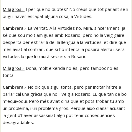
Milagros.-
I per què ho dubtes? No creus que tot parlant se li
pugui haver escapat alguna cosa, a Virtudes.
Cambrera.-
La veritat, A la Virtudes no. Mira, sincerament, ja
sé que sou molt amigues amb Rosario, però no la veig gaire
desperta per estirar-li de la llengua a la Virtudes; et diré que
més aviat al contrari, que si ho intenta la posarà alerta i serà
Virtudes la que li traurà secrets a Rosario
Milagros.-
Dona, molt eixerida no és, però tampoc no és
tonta.
Cambrera.-
No dic que sigui tonta, però per incitar l’altre a
parlar cal una gràcia que no li veig a Rosario. Ei, que tan de bo
m’equivoqui. Però més aviat diria que et pots trobar tu amb
un problema, i un problema gros. Perquè això d’anar acusant
la gent d’haver assassinat algú pot tenir conseqüències
desagradables.