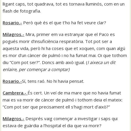
lligant caps, tot quadrava, tot es tornava lluminós, com en un
flash de fotografia.
Rosario.-
Però què és el que t’ho ha fet veure clar?
Milagros.-
Mira, primer em va estranyar que el Paco es
pogués morir d’insuficiència respiratòria. Tot pot ser a
aquesta vida, però hi ha coses que et xoquen, com quan algú
es mor d’un càncer de pulmó i no ha fumat mai. Oi que tothom
diu ”Com pot ser?”. Doncs amb això igual. (
I aixeca un dit
enlaire, per començar a comptar
)
Rosario.-
Sí, tens raó. No hi havia pensat.
Cambrera.-
És cert. Un veí de ma mare que no havia fumat
mai es va morir de càncer de pulmó i tothom deia el mateix:
“Com pot ser que precisament ell s’hagi mort d’això?”
Milagros.-
Després vaig començar a investigar i saps qui
estava de guàrdia a l’hospital el dia que va morir?