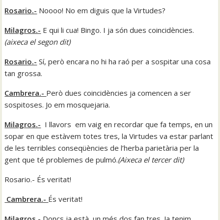
Rosario.-
Noooo! No em diguis que la Virtudes?
Milagros.-
E qui li cua! Bingo. I ja són dues coincidències.
(
aixeca el segon dit
)
Rosario.-
Sí, però encara no hi ha raó per a sospitar una cosa
tan grossa.
Cambrera.-
Però dues coincidències ja comencen a ser
sospitoses. Jo em mosquejaria.
Milagros.-
I llavors em vaig en recordar que fa temps, en un
sopar en que estàvem totes tres, la Virtudes va estar parlant
de les terribles conseqüències de l’herba parietària per la
gent que té problemes de pulmó.
(
Aixeca el tercer dit
)
Rosario.- És veritat!
Cambrera.-
És veritat!
Milagros.-
Doncs ja està, un més dos fan tres. Ja tenim