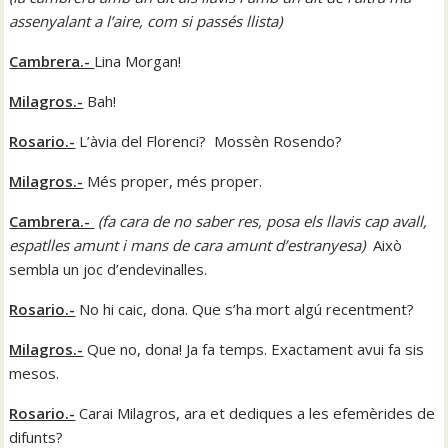
assenyalant a l’aire, com si passés llista
)
Cambrera.-
Lina Morgan!
Milagros.-
Bah!
Rosario.-
L’àvia del Florenci? Mossèn Rosendo?
Milagros.-
Més proper, més proper.
Cambrera.-
(
fa cara de no saber res, posa els llavis cap avall,
espatlles amunt i mans de cara amunt d’estranyesa
)
Això
sembla un joc d’endevinalles.
Rosario.-
No hi caic, dona. Que s’ha mort algú recentment?
Milagros.-
Que no, dona! Ja fa temps. Exactament avui fa sis
mesos.
Rosario.-
Carai Milagros, ara et dediques a les efemèrides de
difunts?