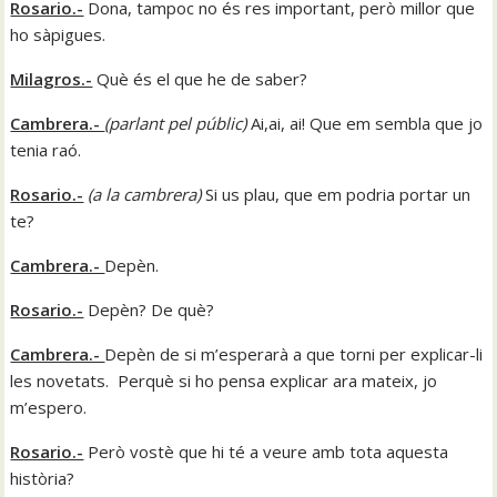
Rosario.-
Dona, tampoc no és res important, però millor que
ho sàpigues.
Milagros.-
Què és el que he de saber?
Cambrera.-
(
parlant pel públic
)
Ai,ai, ai! Que em sembla que jo
tenia raó.
Rosario.-
(
a la cambrera
)
Si us plau, que em podria portar un
te?
Cambrera.-
Depèn.
Rosario.-
Depèn? De què?
Cambrera.-
Depèn de si m’esperarà a que torni per explicar-li
les novetats. Perquè si ho pensa explicar ara mateix, jo
m’espero.
Rosario.-
Però vostè que hi té a veure amb tota aquesta
història?