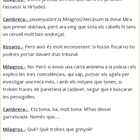
l’assassí: la Virtudes.
Cambrera.-
(assenyalant la Milagros)
Mecàsum la dona! Mira
que primer dubtava, però ara veig que sota els cabells hi tens
un cervell molt ben endreçat.
Rosario.-
Però això és molt inconsistent. Si fossis fiscal no ho
podries portar davant d’un tribunal.
Milagros.-
No. Però si envio una carta anònima a la policia i els
explico les tres coincidències, qui sap, potser els agafa per
investigar una mica més, i amb els mitjans que tenen, si
troben traces de parietària al cadàver, segur que li buscaran
les pessigolles.
Cambrera.-
Ets bona, tia, molt bona. M’has deixat
garrativada. Només que…..
Milagros.-
Què? Què trobes que grinyoli?