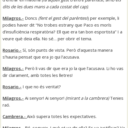
dits de les dues mans a cada costat del cap
)
.
Milagros.-
Doncs
(
fent el gest del parèntesi
) per exemple, li
podies haver dit “No trobes estrany que Paco es morís
d’insuficiència respiratòria? Ell que era tan bon esportista” I a
veure què deia ella. No sé… per obrir el tema.
Rosario.-
Sí, són punts de vista. Però d’aquesta manera
s’hauria pensat que era jo qui l’acusava.
Milagros.-
Però li vas dir que era jo la que l’acusava. Li ho vas
dir clarament, amb totes les lletres!
Rosario.-
I que no és veritat?
Milagros.-
Ai senyor! Ai senyor!
(
mirant a la cambrera
)
Tenies
raó.
Cambrera.-
Això supera totes les expectatives.
Milagros.-
Bé, segueix. I què et va dir ella? Es va justificar? Va