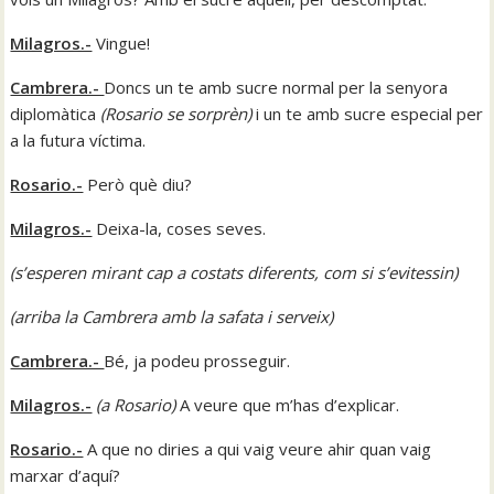
Milagros.-
Vingue!
Cambrera.-
Doncs un te amb sucre normal per la senyora
diplomàtica
(
Rosario se sorprèn
)
i un te amb sucre especial per
a la futura víctima.
Rosario.-
Però què diu?
Milagros.-
Deixa-la, coses seves.
(s’esperen mirant cap a costats diferents, com si s’evitessin)
(
arriba la Cambrera amb la safata i serveix
)
Cambrera.-
Bé, ja podeu prosseguir.
Milagros.-
(
a Rosario
)
A veure que m’has d’explicar.
Rosario.-
A que no diries a qui vaig veure ahir quan vaig
marxar d’aquí?