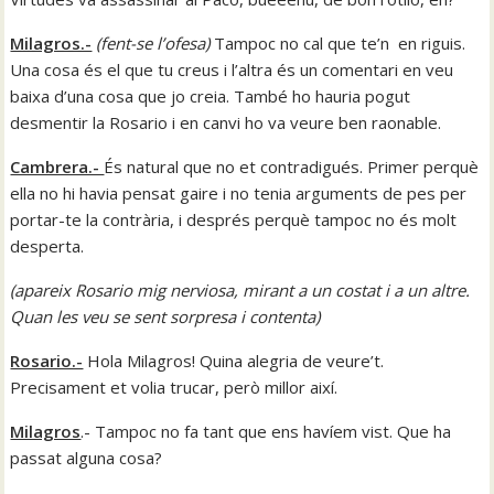
Milagros.-
(fent-se l’ofesa
)
Tampoc no cal que te’n en riguis.
Una cosa és el que tu creus i l’altra és un comentari en veu
baixa d’una cosa que jo creia. També ho hauria pogut
desmentir la Rosario i en canvi ho va veure ben raonable.
Cambrera.-
És natural que no et contradigués. Primer perquè
ella no hi havia pensat gaire i no tenia arguments de pes per
portar-te la contrària, i després perquè tampoc no és molt
desperta.
(
apareix Rosario mig nerviosa, mirant a un costat i a un altre.
Quan les veu se sent sorpresa i contenta)
Rosario.-
Hola Milagros! Quina alegria de veure’t.
Precisament et volia trucar, però millor així.
Milagros
.- Tampoc no fa tant que ens havíem vist. Que ha
passat alguna cosa?