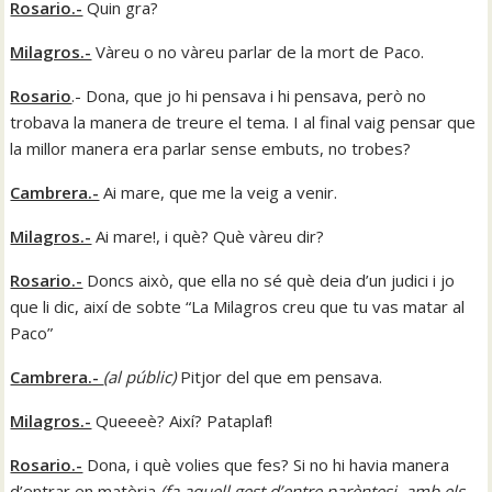
Rosario.-
Quin gra?
Milagros.-
Vàreu o no vàreu parlar de la mort de Paco.
Rosario
.- Dona, que jo hi pensava i hi pensava, però no
trobava la manera de treure el tema. I al final vaig pensar que
la millor manera era parlar sense embuts, no trobes?
Cambrera.-
Ai mare, que me la veig a venir.
Milagros.-
Ai mare!, i què? Què vàreu dir?
Rosario.-
Doncs això, que ella no sé què deia d’un judici i jo
que li dic, així de sobte “La Milagros creu que tu vas matar al
Paco”
Cambrera.-
(
al públic
)
Pitjor del que em pensava.
Milagros.-
Queeeè? Així? Pataplaf!
Rosario.-
Dona, i què volies que fes? Si no hi havia manera
d’entrar en matèria
(
fa aquell gest d’entre parèntesi, amb els