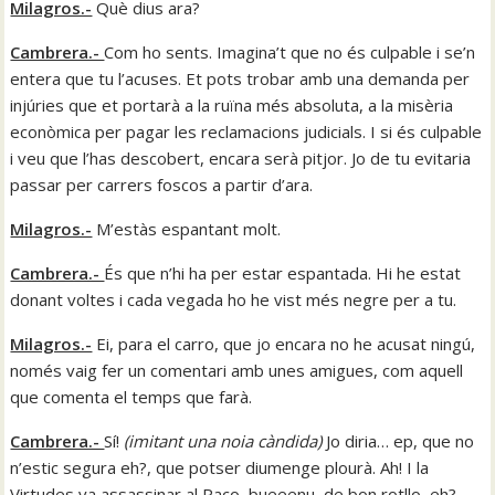
Milagros.-
Què dius ara?
Cambrera.-
Com ho sents. Imagina’t que no és culpable i se’n
entera que tu l’acuses. Et pots trobar amb una demanda per
injúries que et portarà a la ruïna més absoluta, a la misèria
econòmica per pagar les reclamacions judicials. I si és culpable
i veu que l’has descobert, encara serà pitjor. Jo de tu evitaria
passar per carrers foscos a partir d’ara.
Milagros.-
M’estàs espantant molt.
Cambrera.-
És que n’hi ha per estar espantada. Hi he estat
donant voltes i cada vegada ho he vist més negre per a tu.
Milagros.-
Ei, para el carro, que jo encara no he acusat ningú,
només vaig fer un comentari amb unes amigues, com aquell
que comenta el temps que farà.
Cambrera.-
Sí!
(
imitant una noia càndida
)
Jo diria… ep, que no
n’estic segura eh?, que potser diumenge plourà. Ah! I la
Virtudes va assassinar al Paco, bueeenu, de bon rotllo, eh?