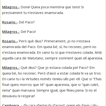
Milagros.-
Dona! Quina poca memòria que tens! Si
precisament tu n’estaves enamorada.
Rosario.-
Del Paco?
Milagros.-
Del Paco!
Rosario.-
Però què dius? Primerament, jo no n’estava
enamorada del Paco. Em queia bé, sí, ho reconec, però no
n’estava enamorada. En canvi tu sí que n’estaves colada. Amb
aquella cara de Matutano, sempre somrient quan ell apareixia.
Milagros.-
Què dius? Que jo estava colada pel Paco? Em
queia bé, ho reconec. Però d’això a estar colada hi va un tros.
En canvi tu i la Virtudes només teníeu ulls per ell. Que si “t’has
fixat quins morros que té” quan apareixia, que si “quin culet,
nena” quan marxava. Sempre igual, que fèieu pena. Si no el
deixàveu ni respirar!
Cambrera .-
(
fa cara d’estar-hi d’acord, prem els llavis i diu