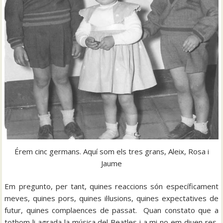
Érem cinc germans. Aquí som els tres grans, Aleix, Rosa i
Jaume
Em pregunto, per tant, quines reaccions són específicament
meves, quines pors, quines il·lusions, quines expectatives de
futur, quines complaences de passat. Quan constato que a
tothom li agrada la música del Beatles i a mi no em diuen res,