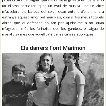
profunditats de l’aigua, quan l’olor de la ginesta em parla amb
un idioma particular, quan un estil de música i no un altre
m’accelera els batecs del cor, quan entenc d’una manera
estranya aquest amor pel meu País, com si fos meu i tots els
altres que el defensen ho fan per ajudar-me a mi, quan
m’agraden més les farinetes que les gambes, o l’aigua de
marialluïsa més que aquell cafè de les cabres etiòpiques.
Els darrers Font Marimon