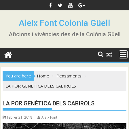
Skip
to
content
Aleix Font Colonia Güell
Aficions i vivències des de la Colònia Güell
You are here
Home
Pensaments
LA POR GENÈTICA DELS CABIROLS
LA POR GENÈTICA DELS CABIROLS
febrer 21, 2018
Aleix Font