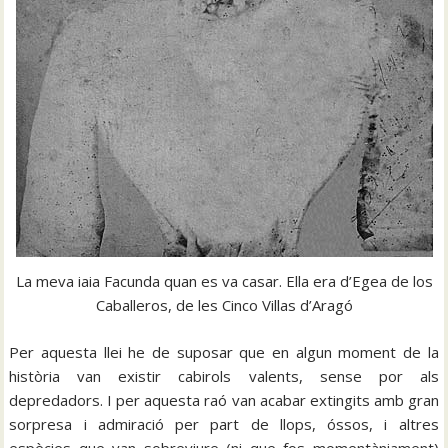
La meva iaia Facunda quan es va casar. Ella era d’Egea de los
Caballeros, de les Cinco Villas d’Aragó
Per aquesta llei he de suposar que en algun moment de la
història van existir cabirols valents, sense por als
depredadors. I per aquesta raó van acabar extingits amb gran
sorpresa i admiració per part de llops, óssos, i altres
espècies que van sobreviure (ni que fos momentàniament)