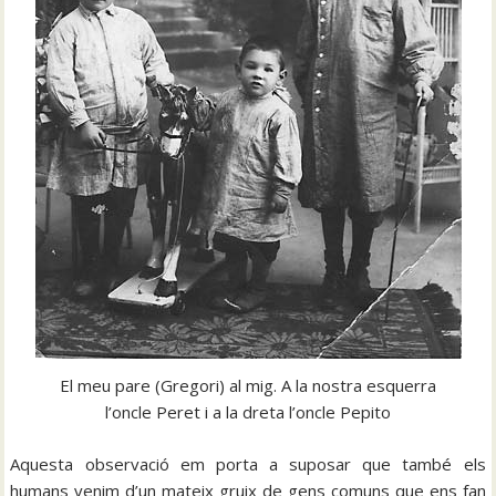
El meu pare (Gregori) al mig. A la nostra esquerra
l’oncle Peret i a la dreta l’oncle Pepito
Aquesta observació em porta a suposar que també els
humans venim d’un mateix gruix de gens comuns que ens fan