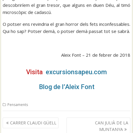
descobriríem el gran tresor, que alguns en diuen Déu, al timó
microscòpic de cadascú.
O potser ens revindria el gran horror dels fets inconfessables.
Qui ho sap? Potser demà, o potser demà passat tot se sabrà.
Aleix Font – 21 de febrer de 2018
Visita
excursionsapeu.com
Blog de l’Aleix Font
Pensaments
Navegació
CARRER CLAUDI GÜELL
CAN JULIÀ DE LA
d'entrades
MUNTANYA