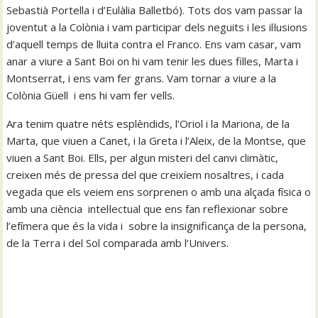
Sebastià Portella i d’Eulàlia Balletbó). Tots dos vam passar la
joventut a la Colònia i vam participar dels neguits i les il·lusions
d’aquell temps de lluita contra el Franco. Ens vam casar, vam
anar a viure a Sant Boi on hi vam tenir les dues filles, Marta i
Montserrat, i ens vam fer grans. Vam tornar a viure a la
Colònia Güell i ens hi vam fer vells.
Ara tenim quatre néts esplèndids, l’Oriol i la Mariona, de la
Marta, que viuen a Canet, i la Greta i l’Aleix, de la Montse, que
viuen a Sant Boi. Ells, per algun misteri del canvi climàtic,
creixen més de pressa del que creixíem nosaltres, i cada
vegada que els veiem ens sorprenen o amb una alçada física o
amb una ciència intel·lectual que ens fan reflexionar sobre
l’efímera que és la vida i sobre la insignificança de la persona,
de la Terra i del Sol comparada amb l’Univers.