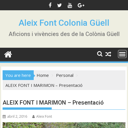
Skip
to
content
Aleix Font Colonia Güell
Aficions i vivències des de la Colònia Güell
You are here
Home
Personal
ALEIX FONT I MARIMON – Presentació
ALEIX FONT I MARIMON – Presentació
abril 2, 2016
Aleix Font