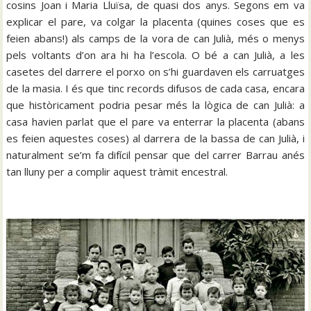
cosins Joan i Maria Lluïsa, de quasi dos anys. Segons em va
explicar el pare, va colgar la placenta (quines coses que es
feien abans!) als camps de la vora de can Julià, més o menys
pels voltants d’on ara hi ha l’escola. O bé a can Julià, a les
casetes del darrere el porxo on s’hi guardaven els carruatges
de la masia. I és que tinc records difusos de cada casa, encara
que històricament podria pesar més la lògica de can Julià: a
casa havien parlat que el pare va enterrar la placenta (abans
es feien aquestes coses) al darrera de la bassa de can Julià, i
naturalment se’m fa difícil pensar que del carrer Barrau anés
tan lluny per a complir aquest tràmit encestral.