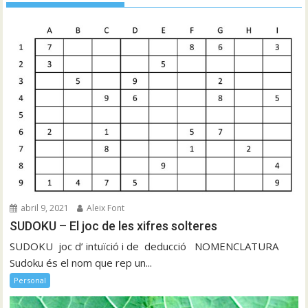
abril 9, 2021
Aleix Font
SUDOKU – El joc de les xifres solteres
SUDOKU joc d’ intuïció i de deducció NOMENCLATURA
Sudoku és el nom que rep un...
Personal