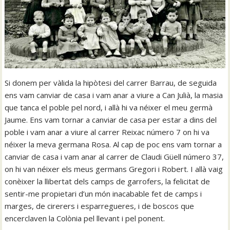
Si donem per vàlida la hipòtesi del carrer Barrau, de seguida
ens vam canviar de casa i vam anar a viure a Can Julià, la masia
que tanca el poble pel nord, i allà hi va néixer el meu germà
Jaume. Ens vam tornar a canviar de casa per estar a dins del
poble i vam anar a viure al carrer Reixac número 7 on hi va
néixer la meva germana Rosa. Al cap de poc ens vam tornar a
canviar de casa i vam anar al carrer de Claudi Güell número 37,
on hi van néixer els meus germans Gregori i Robert. I allà vaig
conèixer la llibertat dels camps de garrofers, la felicitat de
sentir-me propietari d’un món inacabable fet de camps i
marges, de cirerers i esparregueres, i de boscos que
encerclaven la Colònia pel llevant i pel ponent.