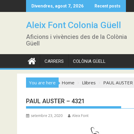
Skip
Divendres, agost 7, 2026
Recent posts
to
content
Aleix Font Colonia Güell
Aficions i vivències des de la Colònia
Güell
CARRERS
COLÒNIA GÜELL
You are here
Home
Llibres
PAUL AUSTER 
PAUL AUSTER – 4321
setembre 23, 2020
Aleix Font