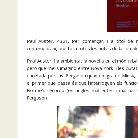
Paul Auster, 4321. Per començar, i a títol de 
contemporani, que toca totes les notes de la comple
Paul Auster ha ambientat la novel·la en el món urb
però que me’ls imagino entre Nova York i les ciutat
encetada per l’avi Ferguson quan emigra de Minsk, a l
el primer que passa és que l’interroguen els funcio
No me’n recordo (en anglès mal entès i mal par
Ferguson.