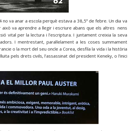
 no va anar a escola perquè estava a 38,5º de febre. Un dia va
r això va aprendre a llegir i escriure abans que els altres nens
sió vital per la lectura i l’escriptura. I juntament creixia la seva
jugadors. I mentrestant, paral·lelament a les coses summament
cie o la mort del seu oncle a Corea, desfila la vida i la història
uita pels drets civils, l’assassinat del president Keneky, o l’inici