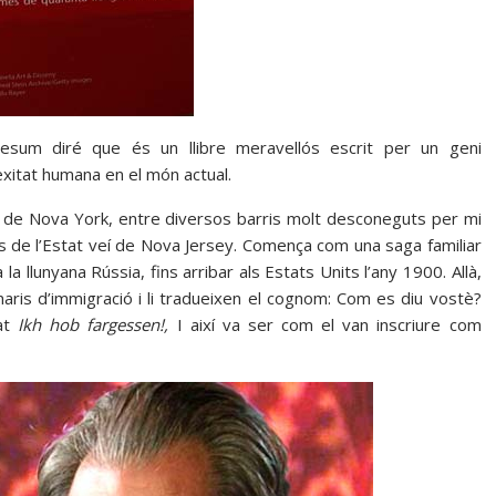
resum diré que és un llibre meravellós escrit per un geni
xitat humana en el món actual.
à de Nova York, entre diversos barris molt desconeguts per mi
s de l’Estat veí de Nova Jersey. Comença com una saga familiar
a llunyana Rússia, fins arribar als Estats Units l’any 1900. Allà,
naris d’immigració i li tradueixen el cognom: Com es diu vostè?
lat
Ikh hob fargessen!,
I així va ser com el van inscriure com