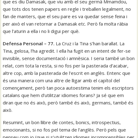
que es diu Damasak, que viu amb el seu germà Mmamdou,
que tots dos tenen papers en regle i treballen legalment, no
fan de manters, que el seu pare es va quedar sense feina i
per això el van retornar a Damasak etc. Però fa molta ràbia
que l’aturin a ella i no li digui per què.
Defensa Personal – 77.
La Cruz i la Tina s’han barallat. La
Tina, gelosa, l’ha agredit. I ella ha fugit en un intent de fer-se
invisible, sense documentació i amnèsica. I seria també un bon
relat, com tota la resta, si no fos per la pasterada d’acabar,
altre cop, amb la pasterada de l’escrit en anglès. Entenc que
és una manera com una altre de lligar amb el capítol del
començament, però tan poca autoestima tenim els escriptors
catalans que hem d’utilitzar idiomes forans? Ja sé que em
diran que no és això, però també és això, germans, també és
això.
Resumint, un bon llibre de contes, bonics, introspectius,
emocionants, si no fos pel tema de l’anglès. Però pels que
penseu com jo (que si s’utulitzen idiomes incomprensibles per