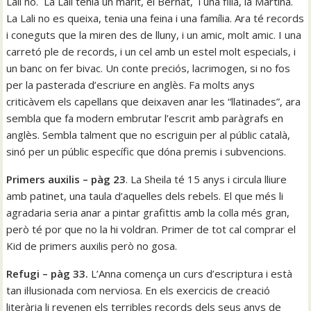
Lali no. La Lali tenia un marit, el Bernat, i una filla, la Martina.
La Lali no es queixa, tenia una feina i una família. Ara té records
i coneguts que la miren des de lluny, i un amic, molt amic. I una
carretó ple de records, i un cel amb un estel molt especials, i
un banc on fer bivac. Un conte preciós, lacrimogen, si no fos
per la pasterada d’escriure en anglès. Fa molts anys
criticàvem els capellans que deixaven anar les “llatinades”, ara
sembla que fa modern embrutar l’escrit amb paràgrafs en
anglès. Sembla talment que no escriguin per al públic català,
sinó per un públic específic que dóna premis i subvencions.
Primers auxilis – pàg 23
. La Sheila té 15 anys i circula lliure
amb patinet, una taula d’aquelles dels rebels. El que més li
agradaria seria anar a pintar grafittis amb la colla més gran,
però té por que no la hi voldran. Primer de tot cal comprar el
Kid de primers auxilis però no gosa.
Refugi – pàg 33.
L’Anna comença un curs d’escriptura i està
tan il·lusionada com nerviosa. En els exercicis de creació
literària li revenen els terribles records dels seus anys de