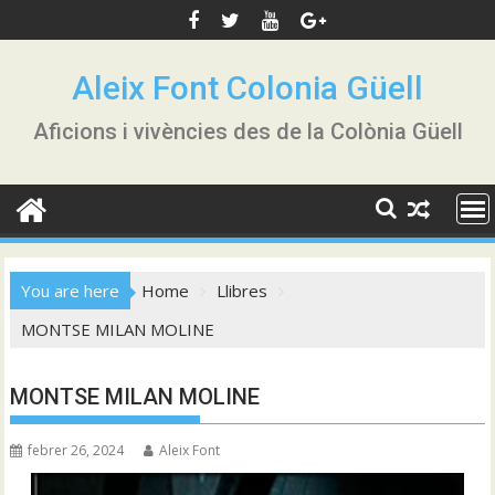
Skip
to
content
Aleix Font Colonia Güell
Aficions i vivències des de la Colònia Güell
You are here
Home
Llibres
MONTSE MILAN MOLINE
MONTSE MILAN MOLINE
febrer 26, 2024
Aleix Font