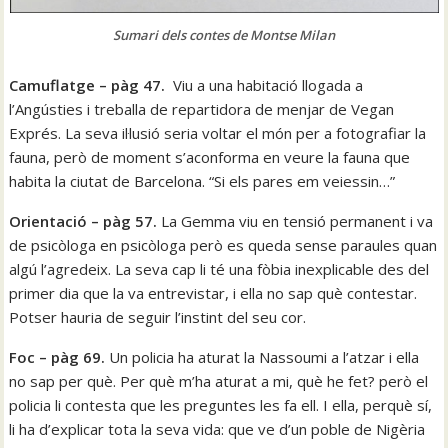
Sumari dels contes de Montse Milan
Camuflatge – pàg 47.
Viu a una habitació llogada a
l’Angústies i treballa de repartidora de menjar de Vegan
Exprés. La seva il·lusió seria voltar el món per a fotografiar la
fauna, però de moment s’aconforma en veure la fauna que
habita la ciutat de Barcelona. “Si els pares em veiessin…”
Orientació – pàg 57.
La Gemma viu en tensió permanent i va
de psicòloga en psicòloga però es queda sense paraules quan
algú l’agredeix. La seva cap li té una fòbia inexplicable des del
primer dia que la va entrevistar, i ella no sap què contestar.
Potser hauria de seguir l’instint del seu cor.
Foc – pàg 69.
Un policia ha aturat la Nassoumi a l’atzar i ella
no sap per què. Per què m’ha aturat a mi, què he fet? però el
policia li contesta que les preguntes les fa ell. I ella, perquè sí,
li ha d’explicar tota la seva vida: que ve d’un poble de Nigèria