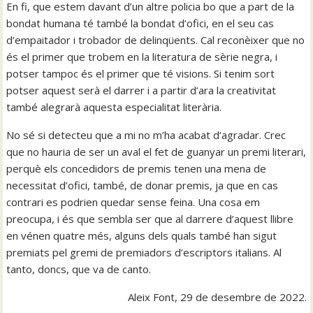
En fi, que estem davant d’un altre policia bo que a part de la
bondat humana té també la bondat d’ofici, en el seu cas
d’empaitador i trobador de delinqüents. Cal reconèixer que no
és el primer que trobem en la literatura de sèrie negra, i
potser tampoc és el primer que té visions. Si tenim sort
potser aquest serà el darrer i a partir d’ara la creativitat
també alegrarà aquesta especialitat literària.
No sé si detecteu que a mi no m’ha acabat d’agradar. Crec
que no hauria de ser un aval el fet de guanyar un premi literari,
perquè els concedidors de premis tenen una mena de
necessitat d’ofici, també, de donar premis, ja que en cas
contrari es podrien quedar sense feina. Una cosa em
preocupa, i és que sembla ser que al darrere d’aquest llibre
en vénen quatre més, alguns dels quals també han sigut
premiats pel gremi de premiadors d’escriptors italians. Al
tanto, doncs, que va de canto.
Aleix Font, 29 de desembre de 2022.