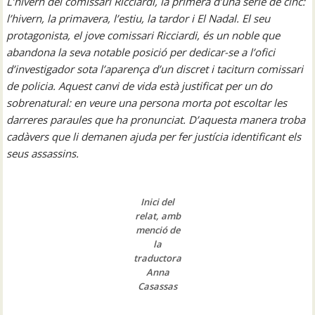
L’hivern del comissari Ricciardi, la primera d’una sèrie de cinc:
l’hivern, la primavera, l’estiu, la tardor i El Nadal. El seu
protagonista, el jove comissari Ricciardi, és un noble que
abandona la seva notable posició per dedicar-se a l’ofici
d’investigador sota l’aparença d’un discret i taciturn comissari
de policia. Aquest canvi de vida està justificat per un do
sobrenatural: en veure una persona morta pot escoltar les
darreres paraules que ha pronunciat. D’aquesta manera troba
cadàvers que li demanen ajuda per fer justícia identificant els
seus assassins.
Inici del
relat, amb
menció de
la
traductora
Anna
Casassas