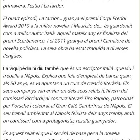
primavera, l’estiu i La tardor.
El quart episodi, La tardor… guanya el premi Corpi Freddi
Award 2010 a la millor novel·la, i Maurizio de… és guardonat
com a millor autor italià. Aquell mateix any és finalista del
premi Scerbanenco, i el 2011 guanya el premi Camaiore de
novel·la policíaca. La seva obra ha estat traduïda a diverses
llengües.
I a Viquipèdia hi diu també
que és un escriptor italià que viu i
treballa a Nàpols. Explica que feia d’empleat de banca quan,
als 50 anys, es va apuntar a un curs de creació literària. Els
seus companys van enviar un dels seus relats (L’hivern del
comissari Ricciardi) al concurs literari Tiro Rapido, patrocinat
per Porsche i celebrat al Gran Café Gambrinus de Nàpols. El
seu treball ambientat al Nàpols feixista dels anys trenta, amb
un comissari com a protagonista, resulta guanyador.
És aquest relat el que li servirà de base per a la novel·la