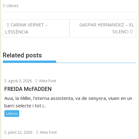
Llibres
Navegació
CARINA VERNET –
GASPAR HERNANDEZ – EL
d'entrades
SILENCI
L’ESSÈNCIA
Related posts
agost 3, 2026
Aleix Font
FREIDA McFADDEN
Avui, la Millie, l'eterna assistenta, va de senyora, viuen en un
barri selecte i tot i...
Llibres
juliol 22, 2026
Aleix Font