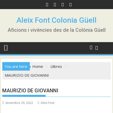
Skip
to
content
Aleix Font Colonia Güell
Aficions i vivències des de la Colònia Güell
You are here
Home
Llibres
MAURIZIO DE GIOVANNI
MAURIZIO DE GIOVANNI
desembre 29, 2022
Aleix Font