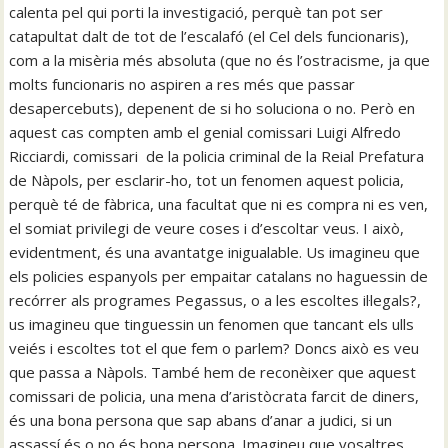
calenta pel qui porti la investigació, perquè tan pot ser
catapultat dalt de tot de l’escalafó (el Cel dels funcionaris),
com a la misèria més absoluta (que no és l’ostracisme, ja que
molts funcionaris no aspiren a res més que passar
desapercebuts), depenent de si ho soluciona o no. Però en
aquest cas compten amb el genial comissari Luigi Alfredo
Ricciardi, comissari de la policia criminal de la Reial Prefatura
de Nàpols, per esclarir-ho, tot un fenomen aquest policia,
perquè té de fàbrica, una facultat que ni es compra ni es ven,
el somiat privilegi de veure coses i d’escoltar veus. I això,
evidentment, és una avantatge inigualable. Us imagineu que
els policies espanyols per empaitar catalans no haguessin de
recórrer als programes Pegassus, o a les escoltes il·legals?,
us imagineu que tinguessin un fenomen que tancant els ulls
veiés i escoltes tot el que fem o parlem? Doncs això es veu
que passa a Nàpols. També hem de reconèixer que aquest
comissari de policia, una mena d’aristòcrata farcit de diners,
és una bona persona que sap abans d’anar a judici, si un
assassí és o no és bona persona. Imagineu que vosaltres