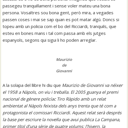
passegeu tranquil·lament i sense voler mateu una bona
persona. Vosaltres sou bona gent, però mira, a vegades
passen coses i mai se sap quan es pot matar algú. Doncs si
topeu amb un policia com el bo del Ricciardi, tranquils, que
esteu en bones mans i tal com passa amb els jutges
espanyols, segons qui sigui li ho poden arreglar.
Maurizio
de
Giovanni
A la solapa del llibre hi diu que
Maurizio de Giovanni va néixer
el 1958 a Nàpols, on viu i treballa. El 2005 guanya el premi
nacional de gènere policíac Tiro Ràpido amb un relat
ambientat al Nàpols feixista dels anys trenta que té com a
protagonista el comissari Ricciardi. Aquest relat serà després
la base per escriure la novel·la que avui publica La Campana,
primer títol d’una sèrie de quatre volums: l’hivern, la