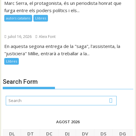
Marc Serra, el protagonista, és un periodista honrat que
furga entre els poders polítics i els...
autors catalans
Llibres
juliol 16, 2026
Aleix Font
En aquesta segona entrega de la "saga", l'assistenta, la
"justiciera" Millie, entrarà a treballar a la...
Llibres
Search Form
AGOST 2026
DL
DT
DC
DJ
DV
DS
DG