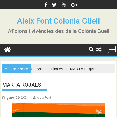
Skip
to
content
Aleix Font Colonia Güell
Aficions i vivències des de la Colònia Güell
You are here
Home
Llibres
MARTA ROJALS
MARTA ROJALS
gener 29, 2024
Aleix Font