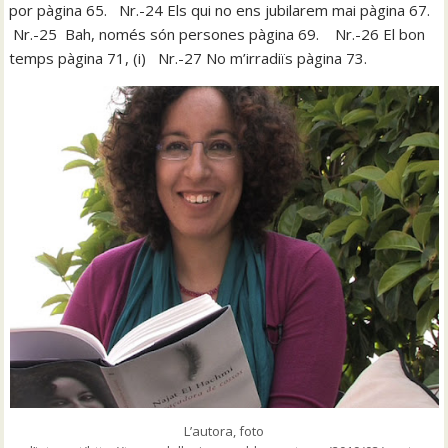
por pàgina 65. Nr.-24 Els qui no ens jubilarem mai pàgina 67.
Nr.-25 Bah, només són persones pàgina 69. Nr.-26 El bon
temps pàgina 71, (i) Nr.-27 No m’irradiïs pàgina 73.
L’autora, foto