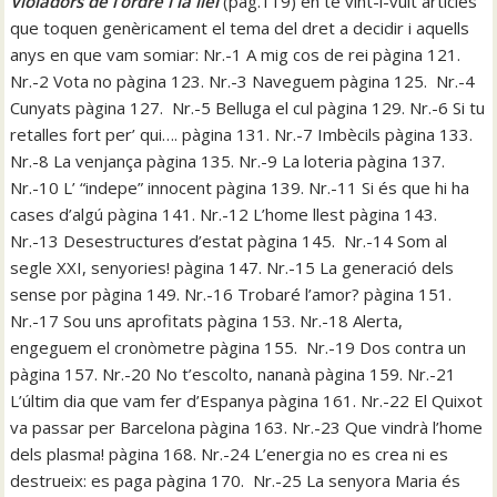
Violadors de l’ordre i la llei
(pàg.119) en té vint-i-vuit articles
que toquen genèricament el tema del dret a decidir i aquells
anys en que vam somiar: Nr.-1 A mig cos de rei pàgina 121.
Nr.-2 Vota no pàgina 123. Nr.-3 Naveguem pàgina 125. Nr.-4
Cunyats pàgina 127. Nr.-5 Belluga el cul pàgina 129. Nr.-6 Si tu
retalles fort per’ qui…. pàgina 131. Nr.-7 Imbècils pàgina 133.
Nr.-8 La venjança pàgina 135. Nr.-9 La loteria pàgina 137.
Nr.-10 L’ “indepe” innocent pàgina 139. Nr.-11 Si és que hi ha
cases d’algú pàgina 141. Nr.-12 L’home llest pàgina 143.
Nr.-13 Desestructures d’estat pàgina 145. Nr.-14 Som al
segle XXI, senyories! pàgina 147. Nr.-15 La generació dels
sense por pàgina 149. Nr.-16 Trobaré l’amor? pàgina 151.
Nr.-17 Sou uns aprofitats pàgina 153. Nr.-18 Alerta,
engeguem el cronòmetre pàgina 155. Nr.-19 Dos contra un
pàgina 157. Nr.-20 No t’escolto, nananà pàgina 159. Nr.-21
L’últim dia que vam fer d’Espanya pàgina 161. Nr.-22 El Quixot
va passar per Barcelona pàgina 163. Nr.-23 Que vindrà l’home
dels plasma! pàgina 168. Nr.-24 L’energia no es crea ni es
destrueix: es paga pàgina 170. Nr.-25 La senyora Maria és