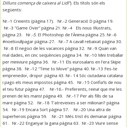
Dilluns comença de caixera al Lidl”
). Els títols són els
següents:
Nr.-1 Creients (pàgina 17). Nr.-2 Generació D pàgina 19.
Nr.-3 ”Game Over” pàgina 21. Nr.-4 Els nous Il·lustrats,
pàgina 23. Nr
.-5
. El Photoshop de l’Ànima pàgina 25. Nr.-6
#noelsvullpagar pàgina-27. Nr.-7 A cavall rebaixat pàgina 30.
Nr.-8 El negoci de les vacances pàgina 32. Nr.-9 Quan van
mal dades, en cinc seqüències pàgina 34. Nr.-10 Mini treballar
per miniviure pàgina 36. Nr.-11 Els eurosalaris en l’era Skipe
pàgina 38. Nr.-12 “Time to Move” pàgina 40. Nr.-13 Fes-te
emprenedor, dropo! pàgina 43. Nr- 14 Sóc ciutadana catalana
i pago els meus impostos pàgina 45. Nr.-15 Confia’ls de nou
el teu futur pàgina 47. Nr-16.- Preferents, reina! que me les
prenen de les mans! pàgina 49. Nr.-17 Per als fills de sa
mare pàgina 52. Nr.-18 T’atreveixes a ser milionari? pàgina
54. Nr.-19 Encara Sort pàgina 57. Nr.-20 Una altra de
superherois pàgina 59. Nr.-21 Més trist és demanar pàgina
61. Nr.-22 Enganyar la gana pàgina 63. Nr.-23 Viure sense