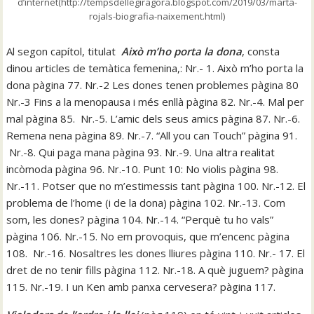
d’internet(http://tempsdellegiragora.blogspot.com/2019/03/marta-
rojals-biografia-naixement.html)
Al segon capítol, titulat
Això m’ho porta la dona
, consta
dinou articles de temàtica femenina,: Nr.- 1. Això m’ho porta la
dona pàgina 77. Nr.-2 Les dones tenen problemes pàgina 80
Nr.-3 Fins a la menopausa i més enllà pàgina 82. Nr.-4. Mal per
mal pàgina 85. Nr.-5. L’amic dels seus amics pàgina 87. Nr.-6.
Remena nena pàgina 89. Nr.-7. “All you can Touch” pàgina 91.
Nr.-8. Qui paga mana pàgina 93. Nr.-9. Una altra realitat
incòmoda pàgina 96. Nr.-10. Punt 10: No violis pàgina 98.
Nr.-11. Potser que no m’estimessis tant pàgina 100. Nr.-12. El
problema de l’home (i de la dona) pàgina 102. Nr.-13. Com
som, les dones? pàgina 104. Nr.-14. “Perquè tu ho vals”
pàgina 106. Nr.-15. No em provoquis, que m’encenc pàgina
108. Nr.-16. Nosaltres les dones lliures pàgina 110. Nr.- 17. El
dret de no tenir fills pàgina 112. Nr.-18. A què juguem? pàgina
115. Nr.-19. I un Ken amb panxa cervesera? pàgina 117.