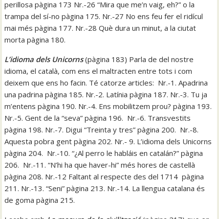
perillosa pàgina 173 Nr.-26 “Mira que me’n vaig, eh?” o la
trampa del sí-no pàgina 175. Nr.-27 No ens feu fer el ridícul
mai més pàgina 177. Nr.-28 Què dura un minut, a la ciutat
morta pàgina 180.
L’idioma dels Unicorns
(pàgina 183) Parla de del nostre
idioma, el català, com ens el maltracten entre tots i com
deixem que ens ho facin. Té catorze articles: Nr.-1. Apadrina
una padrina pàgina 185. Nr.-2. Latínia pàgina 187. Nr.-3. Tu ja
m’entens pàgina 190. Nr.-4. Ens mobilitzem prou? pàgina 193.
Nr.-5. Gent de la “seva” pàgina 196. Nr.-6. Transvestits
pàgina 198. Nr.-7. Digui “Treinta y tres” pàgina 200. Nr.-8.
Aquesta pobra gent pàgina 202. Nr.- 9. L’idioma dels Unicorns
pàgina 204. Nr.-10. “¿Al perro le habláis en catalán?” pàgina
206. Nr.-11. “N’hi ha que haver-hi” més hores de castellà
pàgina 208. Nr.-12 Faltant al respecte des del 1714 pàgina
211. Nr.-13. “Seni” pàgina 213. Nr.-14. La llengua catalana és
de goma pàgina 215.