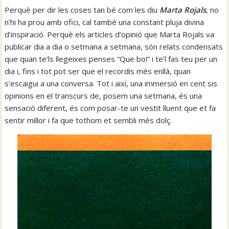
Perquè per dir les coses tan bé com les diu
Marta Rojals
, no
n’hi ha prou amb ofici, cal també una constant pluja divina
d’inspiració. Perquè els articles d’opinió que Marta Rojals va
publicar dia a dia o setmana a setmana, són relats condensats
que quan te’ls llegeixes penses “Que bo!” i te’l fas teu per un
dia i, fins i tot pot ser que el recordis més enllà, quan
s’escaigui a una conversa. Tot i així, una immersió en cent sis
opinions en el transcurs de, posem una setmana, és una
sensació diferent, és com posar-te un vestit lluent que et fa
sentir millor i fa que tothom et sembli més dolç.