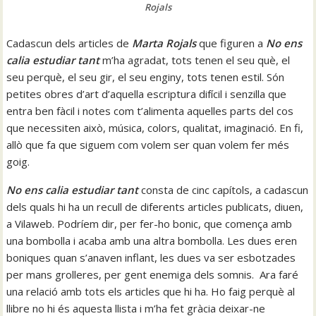
Rojals
Cadascun dels articles de
Marta Rojals
que figuren a
No ens
calia estudiar tant
m’ha agradat, tots tenen el seu què, el
seu perquè, el seu gir, el seu enginy, tots tenen estil. Són
petites obres d’art d’aquella escriptura difícil i senzilla que
entra ben fàcil i notes com t’alimenta aquelles parts del cos
que necessiten això, música, colors, qualitat, imaginació. En fi,
allò que fa que siguem com volem ser quan volem fer més
goig.
No ens calia estudiar tant
consta de cinc capítols, a cadascun
dels quals hi ha un recull de diferents articles publicats, diuen,
a Vilaweb. Podríem dir, per fer-ho bonic, que comença amb
una bombolla i acaba amb una altra bombolla. Les dues eren
boniques quan s’anaven inflant, les dues va ser esbotzades
per mans grolleres, per gent enemiga dels somnis. Ara faré
una relació amb tots els articles que hi ha. Ho faig perquè al
llibre no hi és aquesta llista i m’ha fet gràcia deixar-ne