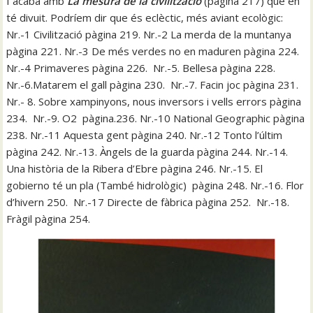
I acaba amb
La mesura de la civilització
(pàgina 217) que en
té divuit. Podríem dir que és eclèctic, més aviant ecològic:
Nr.-1 Civilització pàgina 219. Nr.-2 La merda de la muntanya
pàgina 221. Nr.-3 De més verdes no en maduren pàgina 224.
Nr.-4 Primaveres pàgina 226. Nr.-5. Bellesa pàgina 228.
Nr.-6.Matarem el gall pàgina 230. Nr.-7. Facin joc pàgina 231.
Nr.- 8. Sobre xampinyons, nous inversors i vells errors pàgina
234. Nr.-9. O2 pàgina.236. Nr.-10 National Geographic pàgina
238. Nr.-11 Aquesta gent pàgina 240. Nr.-12 Tonto l’últim
pàgina 242. Nr.-13. Àngels de la guarda pàgina 244. Nr.-14.
Una història de la Ribera d’Ebre pàgina 246. Nr.-15. El
gobierno té un pla (També hidrològic) pàgina 248. Nr.-16. Flor
d’hivern 250. Nr.-17 Directe de fàbrica pàgina 252. Nr.-18.
Fràgil pàgina 254.