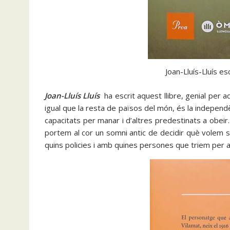
Joan-Lluís-Lluís e
Joan-Lluís Lluís
ha escrit aquest llibre, genial per a
igual que la resta de països del món, és la independ
capacitats per manar i d’altres predestinats a obeir.
portem al cor un somni antic de decidir què volem 
quins policies i amb quines persones que triem per ad