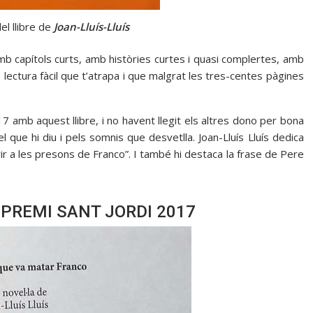
el llibre de
Joan-Lluís-Lluís
amb capítols curts, amb històries curtes i quasi complertes, amb
e lectura fàcil que t’atrapa i que malgrat les tres-centes pàgines
17 amb aquest llibre, i no havent llegit els altres dono per bona
que hi diu i pels somnis que desvetlla. Joan-Lluís Lluís dedica
ir a les presons de Franco”. I també hi destaca la frase de Pere
 PREMI SANT JORDI 2017