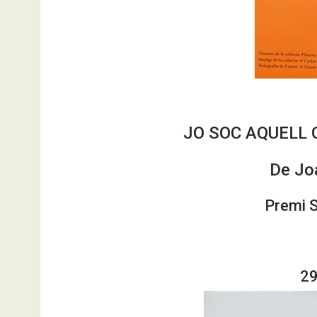
JO SOC AQUELL
De Joa
Premi S
29