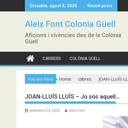
Skip
Dissabte, agost 8, 2026
Recent posts
to
content
Aleix Font Colonia Güell
Aficions i vivències des de la Colònia
Güell
CARRERS
COLÒNIA GÜELL
You are here
Home
Llibres
JOAN-LLUÍS LLU
JOAN-LLUÍS LLUÍS – Jo sóc aquell…
setembre 24, 2020
Aleix Font