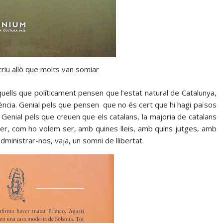
scriu allò que molts van somiar
quells que políticament pensen que l’estat natural de Catalunya,
ència. Genial pels que pensen que no és cert que hi hagi països
 Genial pels que creuen que els catalans, la majoria de catalans
ser, com ho volem ser, amb quines lleis, amb quins jutges, amb
ministrar-nos, vaja, un somni de llibertat.