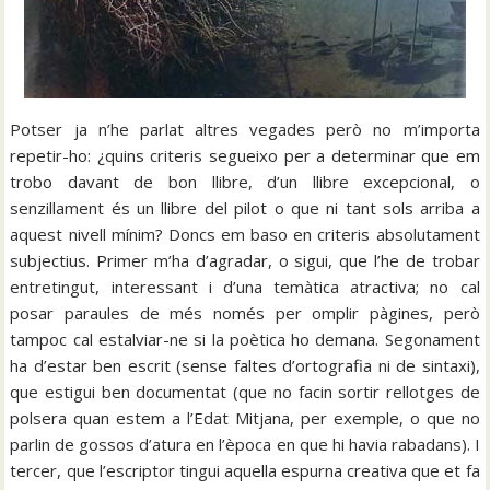
Potser ja n’he parlat altres vegades però no m’importa
repetir-ho: ¿quins criteris segueixo per a determinar que em
trobo davant de bon llibre, d’un llibre excepcional, o
senzillament és un llibre del pilot o que ni tant sols arriba a
aquest nivell mínim? Doncs em baso en criteris absolutament
subjectius. Primer m’ha d’agradar, o sigui, que l’he de trobar
entretingut, interessant i d’una temàtica atractiva; no cal
posar paraules de més només per omplir pàgines, però
tampoc cal estalviar-ne si la poètica ho demana. Segonament
ha d’estar ben escrit (sense faltes d’ortografia ni de sintaxi),
que estigui ben documentat (que no facin sortir rellotges de
polsera quan estem a l’Edat Mitjana, per exemple, o que no
parlin de gossos d’atura en l’època en que hi havia rabadans). I
tercer, que l’escriptor tingui aquella espurna creativa que et fa