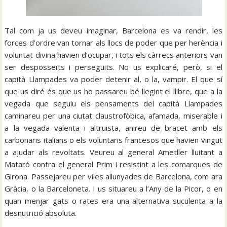
Tal com ja us deveu imaginar, Barcelona es va rendir, les
forces d’ordre van tornar als llocs de poder que per herència i
voluntat divina havien d’ocupar, i tots els càrrecs anteriors van
ser desposseïts i perseguits. No us explicaré, però, si el
capità Llampades va poder detenir al, o la, vampir. El que sí
que us diré és que us ho passareu bé llegint el llibre, que a la
vegada que seguiu els pensaments del capità Llampades
caminareu per una ciutat claustrofòbica, afamada, miserable i
a la vegada valenta i altruista, anireu de bracet amb els
carbonaris italians o els voluntaris francesos que havien vingut
a ajudar als revoltats. Veureu al general Ametller lluitant a
Mataró contra el general Prim i resistint a les comarques de
Girona. Passejareu per viles allunyades de Barcelona, com ara
Gràcia, o la Barceloneta. I us situareu a l’Any de la Picor, o en
quan menjar gats o rates era una alternativa suculenta a la
desnutrició absoluta.