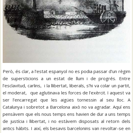
Però, és clar, a l’estat espanyol no es podia passar d’un règim
de supersticions a un estat de llum i de progrés. Entre
l’esclavitud, carlins, i la llibertat, liberals, s’hi va colar un partit,
el moderat, que aglutinava les forces de l’exèrcit. I aquest va
ser l’encarregat que les aigües tornessin al seu lloc. A
Catalunya i sobretot a Barcelona això no va agradar. Aquí ens
pensàvem que els nous temps ens havien de dur a uns temps
de justícia i llibertat, i no estàvem disposats al retorn dels
antics hàbits. I així, els besavis barcelonins van revoltar-se en