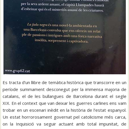
Es tracta d’un llibre de temàtica històrica que transcorre en un
període summament desconegut per la immensa majoria de
catalans, el de les bullangues de Barcelona durant el segle
XIX. En el context que van deixar les guerres carlines ens vam
trobar en un escenari inèdit en la història de l’estat espanyol.
Un estat horrorosament governat pel catolicisme més carca,
on la Inquisició va seguir actuant amb total impunitat, de