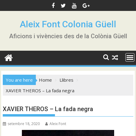
Skip
to
content
Aleix Font Colonia Güell
Aficions i vivències des de la Colònia Güell
You are here
Home
Llibres
XAVIER THEROS – La fada negra
XAVIER THEROS – La fada negra
setembre 18, 2020
Aleix Font