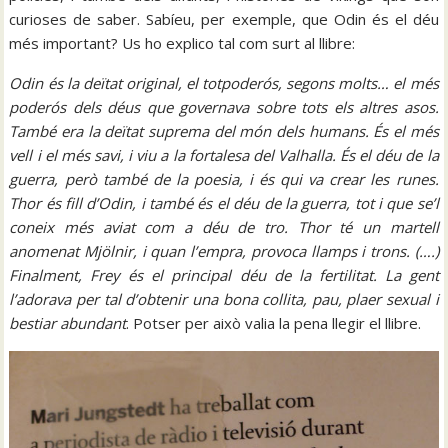
curioses de saber. Sabíeu, per exemple, que Odin és el déu
més important? Us ho explico tal com surt al llibre:
Odin és la deïtat original, el totpoderós, segons molts… el més
poderós dels déus que governava sobre tots els altres asos.
També era la deïtat suprema del món dels humans. És el més
vell i el més savi, i viu a la fortalesa del Valhalla. És el déu de la
guerra, però també de la poesia, i és qui va crear les runes.
Thor és fill d’Odin, i també és el déu de la guerra, tot i que se’l
coneix més aviat com a déu de tro. Thor té un martell
anomenat Mjölnir, i quan l’empra, provoca llamps i trons. (….)
Finalment, Frey és el principal déu de la fertilitat. La gent
l’adorava per tal d’obtenir una bona collita, pau, plaer sexual i
bestiar abundant
. Potser per això valia la pena llegir el llibre.