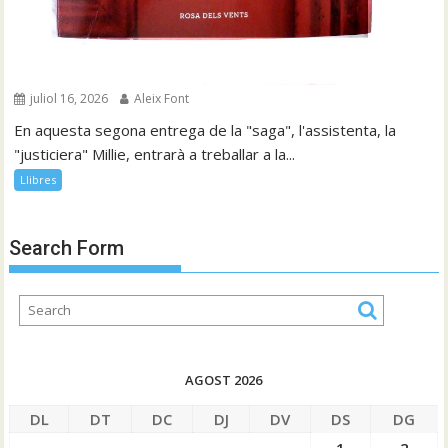
juliol 16, 2026
Aleix Font
En aquesta segona entrega de la "saga", l'assistenta, la
"justiciera" Millie, entrarà a treballar a la...
Llibres
Search Form
AGOST 2026
DL
DT
DC
DJ
DV
DS
DG