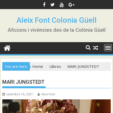
Skip
to
content
Aleix Font Colonia Güell
Aficions i vivències des de la Colònia Güell
You are here
Home
Llibres
MARI JUNGSTEDT
MARI JUNGSTEDT
setembre 18, 2021
Aleix Font