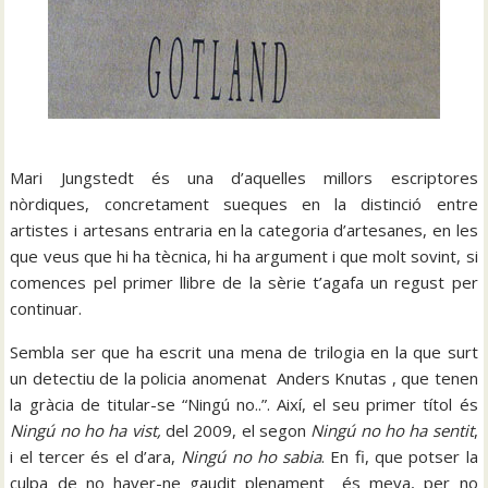
Mari Jungstedt és una d’aquelles millors escriptores
nòrdiques, concretament sueques en la distinció entre
artistes i artesans entraria en la categoria d’artesanes, en les
que veus que hi ha tècnica, hi ha argument i que molt sovint, si
comences pel primer llibre de la sèrie t’agafa un regust per
continuar.
Sembla ser que ha escrit una mena de trilogia en la que surt
un detectiu de la policia anomenat Anders Knutas , que tenen
la gràcia de titular-se “Ningú no..”. Així, el seu primer títol és
Ningú no ho ha vist,
del 2009, el segon
Ningú no ho ha sentit
,
i el tercer és el d’ara,
Ningú no ho sabia
. En fi, que potser la
culpa de no haver-ne gaudit plenament és meva, per no