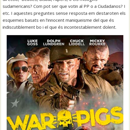
sudamericans? Com pot ser que votin al PP o a Ciudadanos? I
etc. I aquestes preguntes sense resposta em destaroten els
esquemes basats en l’innocent maniqueisme del que és
indiscutiblement bo i el que és incontestablement dolent.