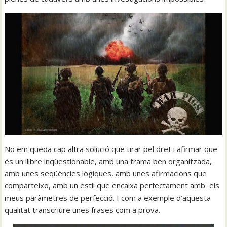
No em queda cap altra solució que tirar pel dret i afirmar que
és un llibre inqüestionable, amb una trama ben organitzada,
amb unes seqüències lògiques, amb unes afirmacions que
comparteixo, amb un estil que encaixa perfectament amb els
meus paràmetres de perfecció. I com a exemple d’aquesta
qualitat transcriure unes frases com a prova.