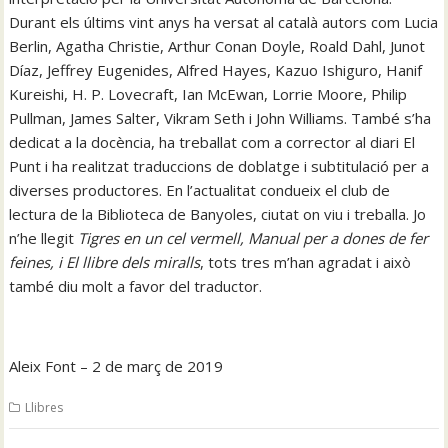
Durant els últims vint anys ha versat al català autors com Lucia
Berlin, Agatha Christie, Arthur Conan Doyle, Roald Dahl, Junot
Díaz, Jeffrey Eugenides, Alfred Hayes, Kazuo Ishiguro, Hanif
Kureishi, H. P. Lovecraft, Ian McEwan, Lorrie Moore, Philip
Pullman, James Salter, Vikram Seth i John Williams. També s’ha
dedicat a la docència, ha treballat com a corrector al diari El
Punt i ha realitzat traduccions de doblatge i subtitulació per a
diverses productores. En l’actualitat condueix el club de
lectura de la Biblioteca de Banyoles, ciutat on viu i treballa. Jo
n’he llegit
Tigres en un cel vermell, Manual per a dones de fer
feines, i El llibre dels miralls
, tots tres m’han agradat i això
també diu molt a favor del traductor.
Aleix Font – 2 de març de 2019
Llibres