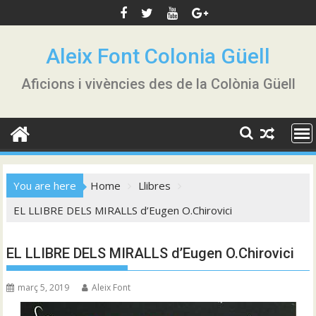
Skip
to
content
Aleix Font Colonia Güell
Aficions i vivències des de la Colònia Güell
You are here
Home
Llibres
EL LLIBRE DELS MIRALLS d’Eugen O.Chirovici
EL LLIBRE DELS MIRALLS d’Eugen O.Chirovici
març 5, 2019
Aleix Font