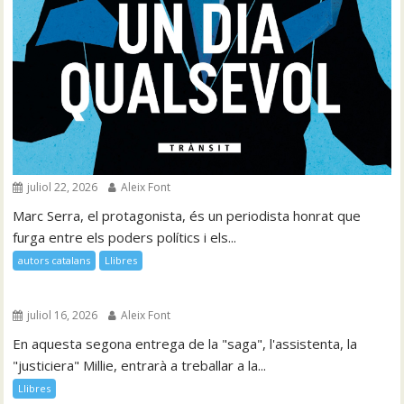
juliol 22, 2026
Aleix Font
Marc Serra, el protagonista, és un periodista honrat que
furga entre els poders polítics i els...
autors catalans
Llibres
juliol 16, 2026
Aleix Font
En aquesta segona entrega de la "saga", l'assistenta, la
"justiciera" Millie, entrarà a treballar a la...
Llibres