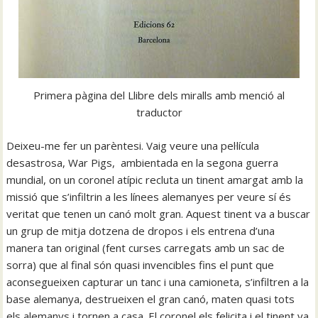
Primera pàgina del Llibre dels miralls amb menció al
traductor
Deixeu-me fer un parèntesi. Vaig veure una pel·lícula
desastrosa, War Pigs, ambientada en la segona guerra
mundial, on un coronel atípic recluta un tinent amargat amb la
missió que s’infiltrin a les línees alemanyes per veure sí és
veritat que tenen un canó molt gran. Aquest tinent va a buscar
un grup de mitja dotzena de dropos i els entrena d’una
manera tan original (fent curses carregats amb un sac de
sorra) que al final són quasi invencibles fins el punt que
aconsegueixen capturar un tanc i una camioneta, s’infiltren a la
base alemanya, destrueixen el gran canó, maten quasi tots
els alemanys i tornen a casa. El coronel els felicita i el tinent va