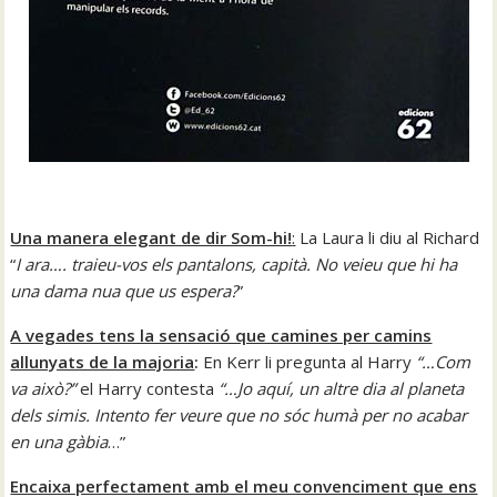
Una manera elegant de dir Som-hi!
:
La Laura li diu al Richard
“
I ara…. traieu-vos els pantalons, capità. No veieu que hi ha
una dama nua que us espera?
”
A vegades tens la sensació que camines per camins
allunyats de la majoria
:
En Kerr li pregunta al Harry
“…Com
va això?”
el Harry contesta
“…Jo aquí, un altre dia al planeta
dels simis. Intento fer veure que no sóc humà per no acabar
en una gàbia
…”
Encaixa perfectament amb el meu convenciment que ens