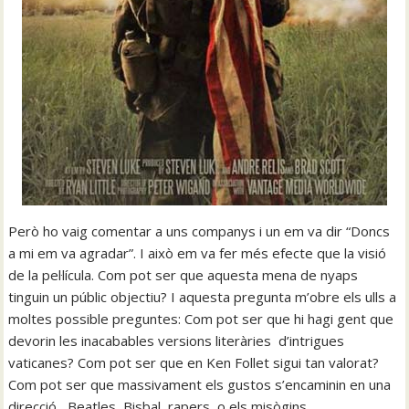
Però ho vaig comentar a uns companys i un em va dir “Doncs
a mi em va agradar”. I això em va fer més efecte que la visió
de la pel·lícula. Com pot ser que aquesta mena de nyaps
tinguin un públic objectiu? I aquesta pregunta m’obre els ulls a
moltes possible preguntes: Com pot ser que hi hagi gent que
devorin les inacabables versions literàries d’intrigues
vaticanes? Com pot ser que en Ken Follet sigui tan valorat?
Com pot ser que massivament els gustos s’encaminin en una
direcció, Beatles, Bisbal, rapers, o els misògins