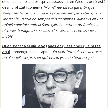
creu que ha descobert qui va assassinar en Wieder, però està
desmoralitzat i comenta “
No m’interessava garantir que
s’imposés la justícia. …..ja era prou despert per saber que la
veritat i la justícia no sempre són sinònimes. Almenys en una
opinió coincidia amb la Sam: gairebé tothom prefereix les
històries boniques i senzilles a les veritats enrevessades i
inútils
”
Quan s’acaba el dia, a vegades et qüestiones què hi fas
aquí
: Comença un nou capítol “
En Matt Dominis em va trucar
un d’aquells vespres en què et sap greu no tenir un ga
t”