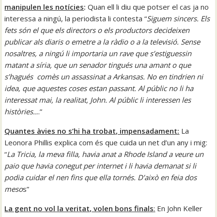
manipulen les notícies
:
Quan ell li diu que potser el cas ja no
interessa a ningú, la periodista li contesta “
Siguem sincers. Els
fets són el que els directors o els productors decideixen
publicar als diaris o emetre a la ràdio o a la televisió. Sense
nosaltres, a ningú li importaria un rave que s’estiguessin
matant a síria, que un senador tingués una amant o que
s’hagués comès un assassinat a Arkansas. No en tindrien ni
idea, que aquestes coses estan passant. Al públic no li ha
interessat mai, la realitat, John. Al públic li interessen les
històries..
..”
Quantes àvies no s’hi ha trobat, impensadament:
La
Leonora Phillis explica com és que cuida un net d’un any i mig:
“
La Tricia, la meva filla, havia anat a Rhode Island a veure un
paio que havia conegut per internet i li havia demanat si li
podia cuidar el nen fins que ella tornés. D’això en feia dos
meso
s”
La gent no vol la veritat, volen bons finals
:
En John Keller