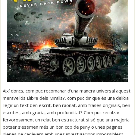
Així doncs, com puc recomanar d’una manera universal aquest
meravellós Llibre dels Miralls?, com puc dir que és una delícia
llegir un text ben escrit, ben raonat, amb frases originals, ben
escrites, amb gràcia, amb profunditat? Com puc recolzar
fervorosament un relat ben estructurat si sé que una majoria
potser s’estimen més un bon cop de puny o unes pàgines
plenes de cadàvers amb unes investigacions impossibles?