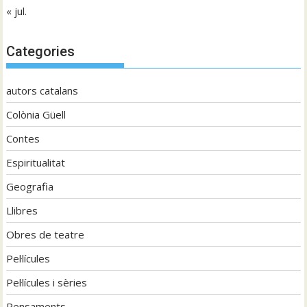
« jul.
Categories
autors catalans
Colònia Güell
Contes
Espiritualitat
Geografia
Llibres
Obres de teatre
Pel·lícules
Pel·lícules i sèries
Pensaments