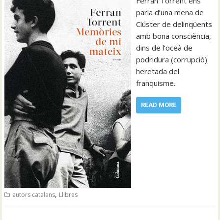
Ferran Torrent ens
parla d’una mena de
Clúster de delinqüents
amb bona consciència,
dins de l’oceà de
podridura (corrupció)
heretada del
franquisme.
READ MORE
,
autors catalans
Llibres