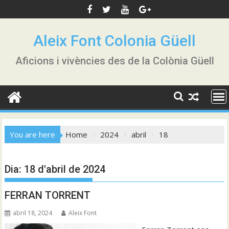
Skip
to
content
Aleix Font Colonia Güell
Aficions i vivències des de la Colònia Güell
You are here
Home
2024
abril
18
Dia:
18 d'abril de 2024
FERRAN TORRENT
abril 18, 2024
Aleix Font