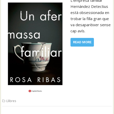
L’empresa familiar
Hernàndez Detectius
està obsessionada en
trobar la filla gran que
va desaparèixer sense
cap avís.
READ MORE
Llibres