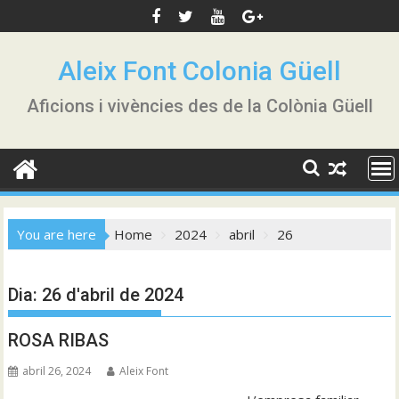
Skip
to
content
Aleix Font Colonia Güell
Aficions i vivències des de la Colònia Güell
You are here
Home
2024
abril
26
Dia:
26 d'abril de 2024
ROSA RIBAS
abril 26, 2024
Aleix Font