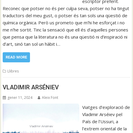
escriptor preferit.
Reconec que potser no és per culpa seva, potser no ha tingut
traductors del meu gust, o potser és tan sols una qüestió de
química orgànica. Però us prometo que m’hi he esforçat i no
me n’he sortit. Tinc la sensació que ell és d’aquelles persones
que pensa que la literatura no és una qüestió ni d’inspiració ni
d’art, sinó tan sol un hàbit i…
READ MORE
Llibres
VLADIMIR ARSÉNIEV
gener 11, 2024
Aleix Font
Viatges d’exploració de
Vladimir Arséiev pel
País de l’Ussuri, a
l’extrem oriental de la