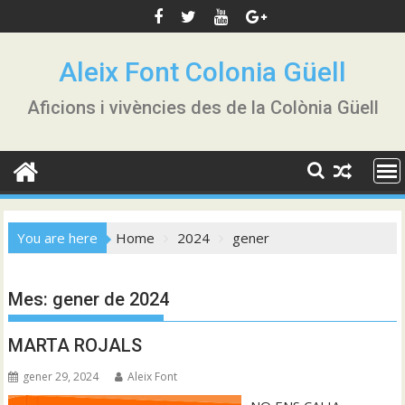
Skip
to
content
Aleix Font Colonia Güell
Aficions i vivències des de la Colònia Güell
You are here
Home
2024
gener
Mes:
gener de 2024
MARTA ROJALS
gener 29, 2024
Aleix Font