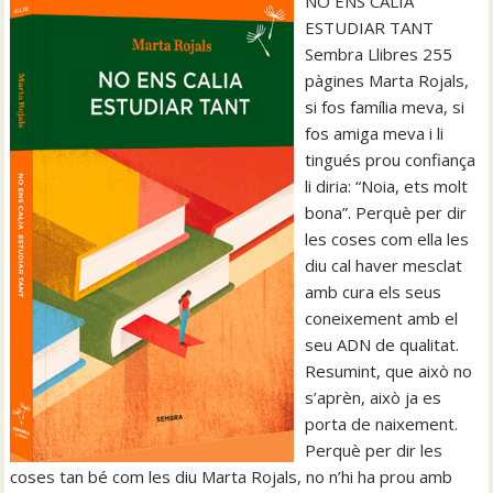
NO ENS CALIA
ESTUDIAR TANT
Sembra Llibres 255
pàgines Marta Rojals,
si fos família meva, si
fos amiga meva i li
tingués prou confiança
li diria: “Noia, ets molt
bona”. Perquè per dir
les coses com ella les
diu cal haver mesclat
amb cura els seus
coneixement amb el
seu ADN de qualitat.
Resumint, que això no
s’aprèn, això ja es
porta de naixement.
Perquè per dir les
coses tan bé com les diu Marta Rojals, no n’hi ha prou amb