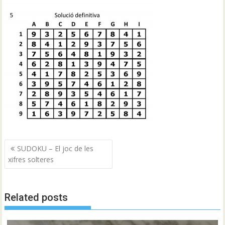
Navegació
SUDOKU – El joc de les
d'entrades
xifres solteres
Related posts