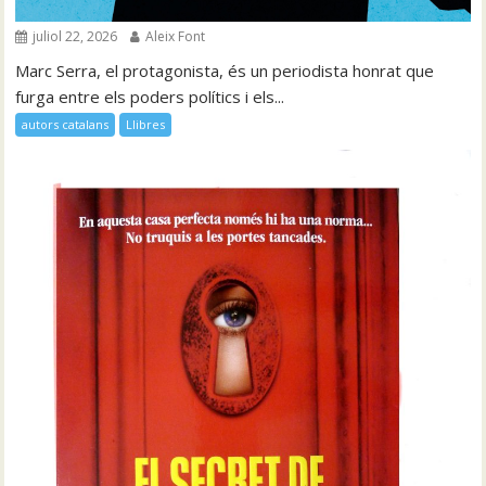
juliol 22, 2026
Aleix Font
Marc Serra, el protagonista, és un periodista honrat que
furga entre els poders polítics i els...
autors catalans
Llibres