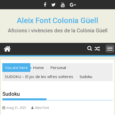
Skip
to
content
Aleix Font Colonia Güell
Aficions i vivències des de la Colònia Güell
You are here
Home
Personal
SUDOKU – El joc de les xifres solteres
Sudoku
Sudoku
maig 21, 2021
Aleix Font