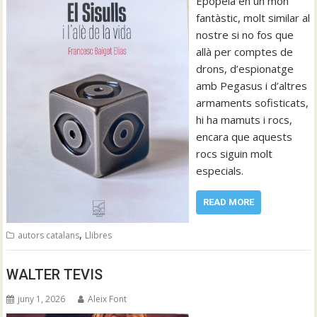
Epopeia en un món
fantàstic, molt similar al
nostre si no fos que
allà per comptes de
drons, d’espionatge
amb Pegasus i d’altres
armaments sofisticats,
hi ha mamuts i rocs,
encara que aquests
rocs siguin molt
especials.
READ MORE
,
autors catalans
Llibres
WALTER TEVIS
juny 1, 2026
Aleix Font