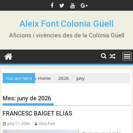
Skip
to
content
Aleix Font Colonia Güell
Aficions i vivències des de la Colònia Güell
You are here
Home
2026
juny
Mes:
juny de 2026
FRANCESC BAIGET ELIAS
juny 17, 2026
Aleix Font