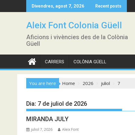
Skip
Divendres, agost 7, 2026
Recent posts
to
content
Aleix Font Colonia Güell
Aficions i vivències des de la Colònia
Güell
CARRERS
COLÒNIA GÜELL
You are here
Home
2026
juliol
7
Dia:
7 de juliol de 2026
MIRANDA JULY
juliol 7, 2026
Aleix Font