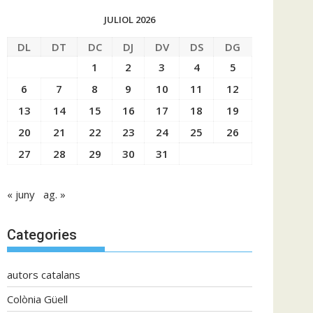
JULIOL 2026
DL
DT
DC
DJ
DV
DS
DG
1
2
3
4
5
6
7
8
9
10
11
12
13
14
15
16
17
18
19
20
21
22
23
24
25
26
27
28
29
30
31
« juny
ag. »
Categories
autors catalans
Colònia Güell