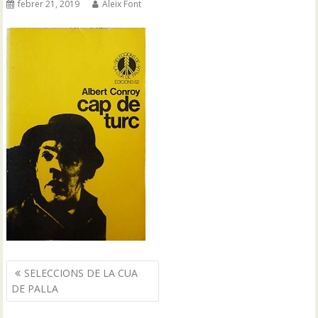
febrer 21, 2019
Aleix Font
Navegació
SELECCIONS DE LA CUA
d'entrades
DE PALLA