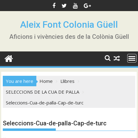
Skip
to
content
Aleix Font Colonia Güell
Aficions i vivències des de la Colònia Güell
You are here
Home
Llibres
SELECCIONS DE LA CUA DE PALLA
Seleccions-Cua-de-palla-Cap-de-turc
Seleccions-Cua-de-palla-Cap-de-turc