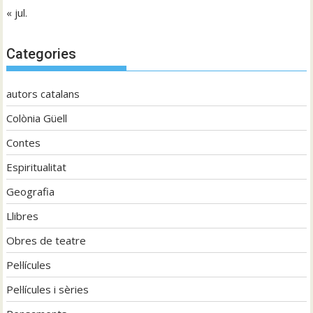
« jul.
Categories
autors catalans
Colònia Güell
Contes
Espiritualitat
Geografia
Llibres
Obres de teatre
Pel·lícules
Pel·lícules i sèries