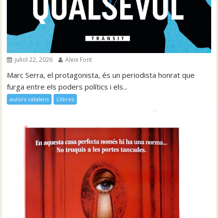
juliol 22, 2026
Aleix Font
Marc Serra, el protagonista, és un periodista honrat que
furga entre els poders polítics i els...
autors catalans
Llibres