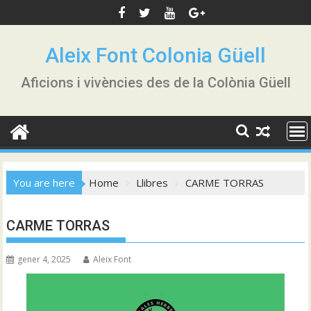
Skip
to
content
Aleix Font Colonia Güell
Aficions i vivències des de la Colònia Güell
You are here
Home
Llibres
CARME TORRAS
CARME TORRAS
gener 4, 2025
Aleix Font