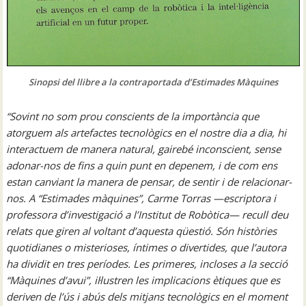
Sinopsi del llibre a la contraportada d’Estimades Màquines
“Sovint no som prou conscients de la importància que
atorguem als artefactes tecnològics en el nostre dia a dia, hi
interactuem de manera natural, gairebé inconscient, sense
adonar-nos de fins a quin punt en depenem, i de com ens
estan canviant la manera de pensar, de sentir i de relacionar-
nos. A “Estimades màquines”, Carme Torras —escriptora i
professora d’investigació a l’Institut de Robòtica— recull deu
relats que giren al voltant d’aquesta qüestió. Són històries
quotidianes o misterioses, íntimes o divertides, que l’autora
ha dividit en tres períodes. Les primeres, incloses a la secció
“Màquines d’avui”, il·lustren les implicacions ètiques que es
deriven de l’ús i abús dels mitjans tecnològics en el moment