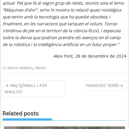
actual. Pel que fa al segon grup de relats, reunits sota el lema
“Màquines d’ahir”, se’ns hi mostra la relació quasi nostàlgica
que tenim amb la tecnologia que ha quedat obsoleta; i
finalment, en les narracions que tanquen el volum, Torras
s’endinsa de ple en el territori de la ciència-ficció, i especula
sobre la deriva que podrien prendre els avenços en el camp
de la robòtica i la intel·ligència artificial en un futur proper.”
Aleix Font, 28 de desembre de 2024
,
autors catalans
Llibres
Navegació
MAJ SJÖWALL I PER
FRANCESC SERÉS
d'entrades
WAHLÖÖ
Related posts