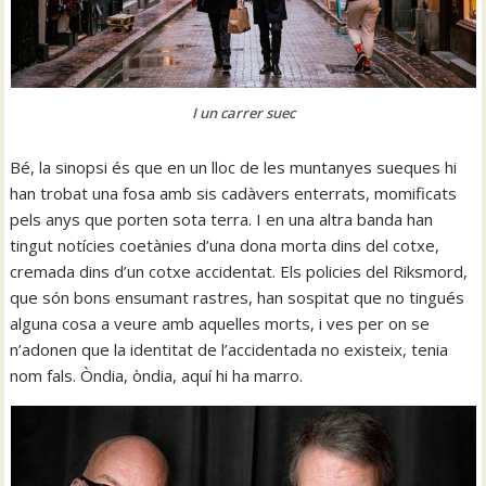
I un carrer suec
Bé, la sinopsi és que en un lloc de les muntanyes sueques hi
han trobat una fosa amb sis cadàvers enterrats, momificats
pels anys que porten sota terra. I en una altra banda han
tingut notícies coetànies d’una dona morta dins del cotxe,
cremada dins d’un cotxe accidentat. Els policies del Riksmord,
que són bons ensumant rastres, han sospitat que no tingués
alguna cosa a veure amb aquelles morts, i ves per on se
n’adonen que la identitat de l’accidentada no existeix, tenia
nom fals. Òndia, òndia, aquí hi ha marro.