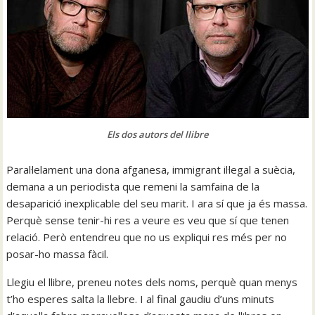
Els dos autors del llibre
Paral·lelament una dona afganesa, immigrant il·legal a suècia,
demana a un periodista que remeni la samfaina de la
desaparició inexplicable del seu marit. I ara sí que ja és massa.
Perquè sense tenir-hi res a veure es veu que sí que tenen
relació. Però entendreu que no us expliqui res més per no
posar-ho massa fàcil.
Llegiu el llibre, preneu notes dels noms, perquè quan menys
t’ho esperes salta la llebre. I al final gaudiu d’uns minuts