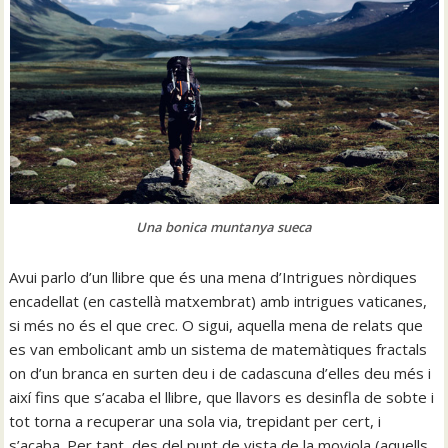
Una bonica muntanya sueca
Avui parlo d’un llibre que és una mena d’Intrigues nòrdiques
encadellat (en castellà matxembrat) amb intrigues vaticanes,
si més no és el que crec. O sigui, aquella mena de relats que
es van embolicant amb un sistema de matemàtiques fractals
on d’un branca en surten deu i de cadascuna d’elles deu més i
així fins que s’acaba el llibre, que llavors es desinfla de sobte i
tot torna a recuperar una sola via, trepidant per cert, i
s’acaba. Per tant, des del punt de vista de la moviola (aquells