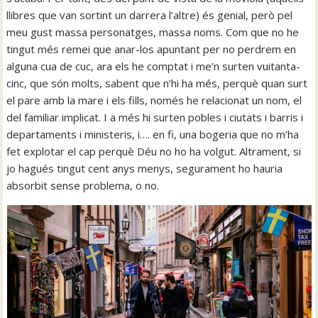
llibres que van sortint un darrera l’altre) és genial, però pel
meu gust massa personatges, massa noms. Com que no he
tingut més remei que anar-los apuntant per no perdrem en
alguna cua de cuc, ara els he comptat i me’n surten vuitanta-
cinc, que són molts, sabent que n’hi ha més, perquè quan surt
el pare amb la mare i els fills, només he relacionat un nom, el
del familiar implicat. I a més hi surten pobles i ciutats i barris i
departaments i ministeris, i…. en fi, una bogeria que no m’ha
fet explotar el cap perquè Déu no ho ha volgut. Altrament, si
jo hagués tingut cent anys menys, segurament ho hauria
absorbit sense problema, o no.