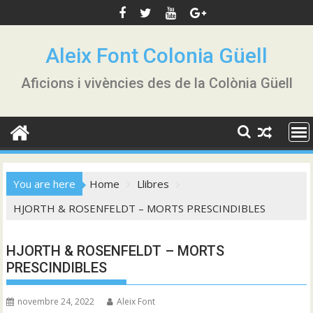
Skip
to
content
Aleix Font Colonia Güell
Aficions i vivències des de la Colònia Güell
You are here
Home
Llibres
HJORTH & ROSENFELDT – MORTS PRESCINDIBLES
HJORTH & ROSENFELDT – MORTS
PRESCINDIBLES
novembre 24, 2022
Aleix Font