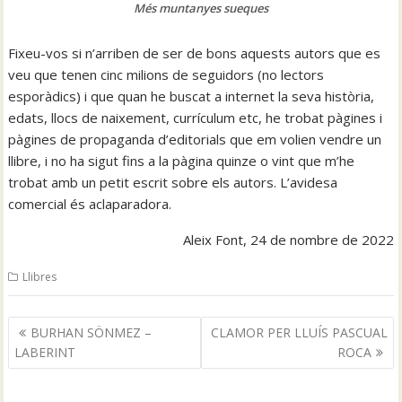
Més muntanyes sueques
Fixeu-vos si n’arriben de ser de bons aquests autors que es
veu que tenen cinc milions de seguidors (no lectors
esporàdics) i que quan he buscat a internet la seva història,
edats, llocs de naixement, currículum etc, he trobat pàgines i
pàgines de propaganda d’editorials que em volien vendre un
llibre, i no ha sigut fins a la pàgina quinze o vint que m’he
trobat amb un petit escrit sobre els autors. L’avidesa
comercial és aclaparadora.
Aleix Font, 24 de nombre de 2022
Llibres
Navegació
BURHAN SÖNMEZ –
CLAMOR PER LLUÍS PASCUAL
d'entrades
LABERINT
ROCA