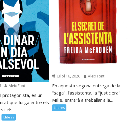
juliol 16, 2026
Aleix Font
En aquesta segona entrega de la
6
Aleix Font
"saga", l'assistenta, la "justiciera"
l protagonista, és un
Millie, entrarà a treballar a la...
nrat que furga entre els
Llibres
 i els...
Llibres