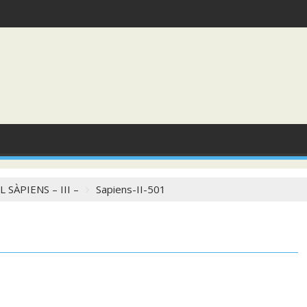
 SÀPIENS – III –
Sapiens-II-501