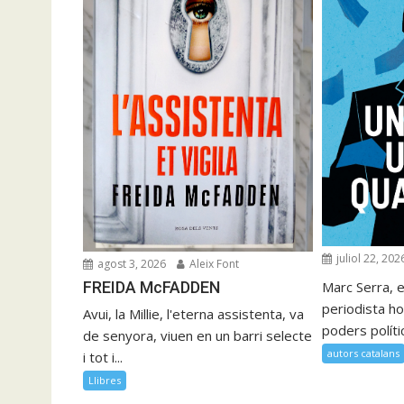
juliol 22, 202
agost 3, 2026
Aleix Font
FREIDA McFADDEN
Marc Serra, e
periodista ho
Avui, la Millie, l'eterna assistenta, va
poders polítics
de senyora, viuen en un barri selecte
autors catalans
i tot i...
Llibres