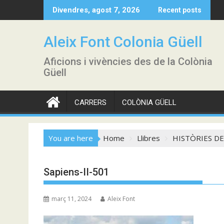
Skip
Divendres, agost 7, 2026
Recent posts
to
content
Aleix Font Colonia Güell
Aficions i vivències des de la Colònia
Güell
CARRERS
COLÒNIA GÜELL
You are here
Home
Llibres
HISTÒRIES DEL
Sapiens-II-501
març 11, 2024
Aleix Font