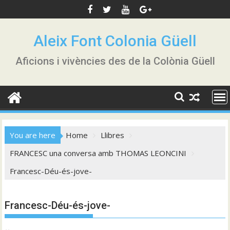
Skip
to
content
Aleix Font Colonia Güell
Aficions i vivències des de la Colònia Güell
You are here
Home
Llibres
FRANCESC una conversa amb THOMAS LEONCINI
Francesc-Déu-és-jove-
Francesc-Déu-és-jove-