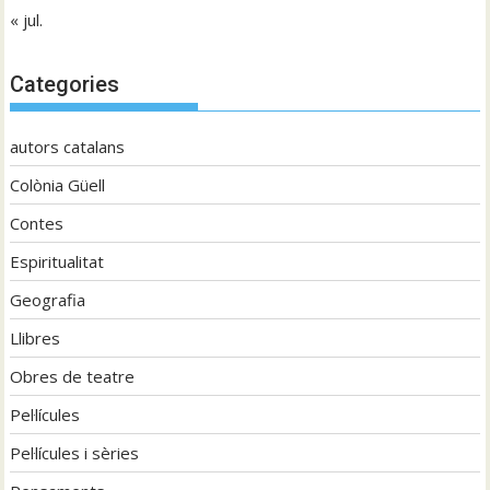
« jul.
Categories
autors catalans
Colònia Güell
Contes
Espiritualitat
Geografia
Llibres
Obres de teatre
Pel·lícules
Pel·lícules i sèries