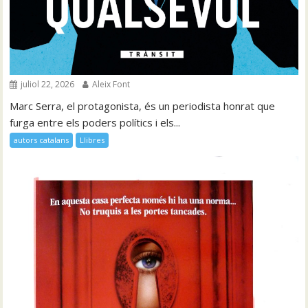
juliol 22, 2026
Aleix Font
Marc Serra, el protagonista, és un periodista honrat que
furga entre els poders polítics i els...
autors catalans
Llibres