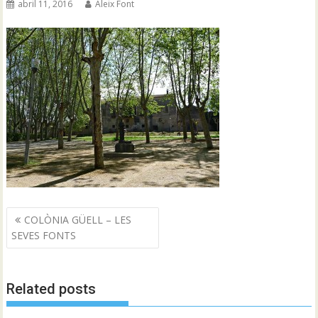
abril 11, 2016
Aleix Font
Navegació
COLÒNIA GÜELL – LES
d'entrades
SEVES FONTS
Related posts