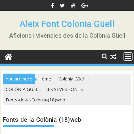
Skip
to
content
Aleix Font Colonia Güell
Aficions i vivències des de la Colònia Güell
You are here
Home
Colònia Güell
COLÒNIA GÜELL – LES SEVES FONTS
Fonts-de-la-Colònia-(18)web
Fonts-de-la-Colònia-(18)web