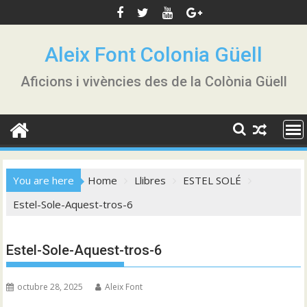
Skip
to
content
Aleix Font Colonia Güell
Aficions i vivències des de la Colònia Güell
You are here
Home
Llibres
ESTEL SOLÉ
Estel-Sole-Aquest-tros-6
Estel-Sole-Aquest-tros-6
octubre 28, 2025
Aleix Font