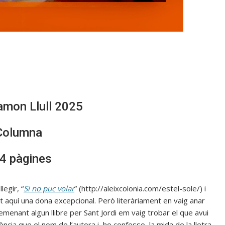
amon Llull 2025
Columna
4 pàgines
legir, “
Si no puc volar
” (http://aleixcolonia.com/estel-sole/) i
vet aquí una dona excepcional. Però literàriament en vaig anar
remenant algun llibre per Sant Jordi em vaig trobar el que avui
ència que el nom de l’autora i, ho confesso, la mida de la lletra,