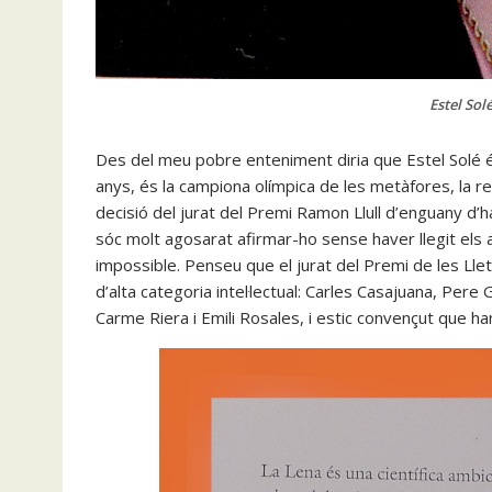
Estel Solé
Des del meu pobre enteniment diria que Estel Solé és 
anys, és la campiona olímpica de les metàfores, la re
decisió del jurat del Premi Ramon Llull d’enguany d
sóc molt agosarat afirmar-ho sense haver llegit els al
impossible. Penseu que el jurat del Premi de les Ll
d’alta categoria intel·lectual: Carles Casajuana, Per
Carme Riera i Emili Rosales, i estic convençut que han f