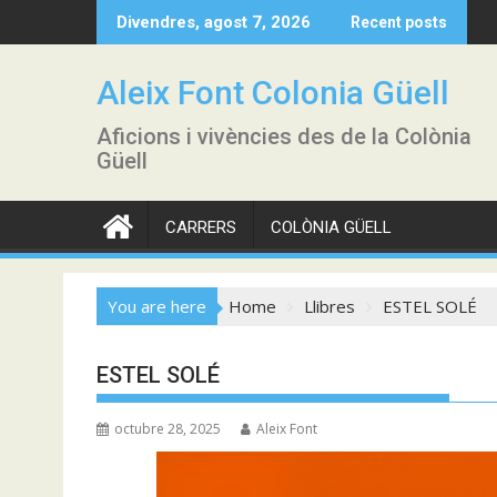
Skip
Divendres, agost 7, 2026
Recent posts
to
content
Aleix Font Colonia Güell
Aficions i vivències des de la Colònia
Güell
CARRERS
COLÒNIA GÜELL
You are here
Home
Llibres
ESTEL SOLÉ
ESTEL SOLÉ
octubre 28, 2025
Aleix Font