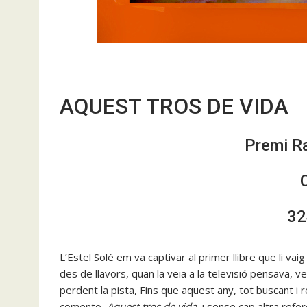
AQUEST TROS DE VIDA
Premi R
32
L’Estel Solé em va captivar al primer llibre que li vaig l
des de llavors, quan la veia a la televisió pensava, 
perdent la pista, Fins que aquest any, tot buscant i 
comento,
Aquest tros de vida
, i sense cap altra refer