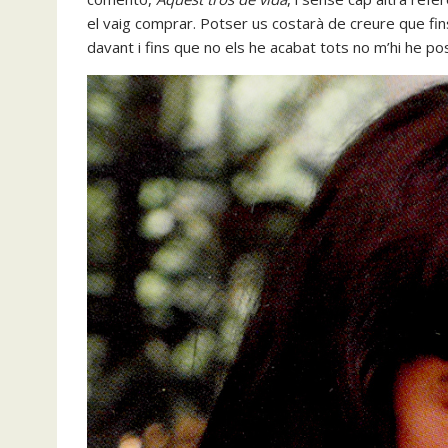
el vaig comprar. Potser us costarà de creure que fins a
davant i fins que no els he acabat tots no m’hi he po