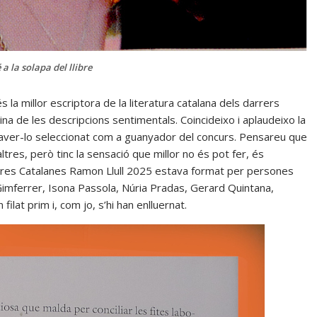
 a la solapa del llibre
la millor escriptora de la literatura catalana dels darrers
ina de les descripcions sentimentals. Coincideixo i aplaudeixo la
’haver-lo seleccionat com a guanyador del concurs. Pensareu que
tres, però tinc la sensació que millor no és pot fer, és
etres Catalanes Ramon Llull 2025 estava format per persones
e Gimferrer, Isona Passola, Núria Pradas, Gerard Quintana,
ilat prim i, com jo, s’hi han enlluernat.