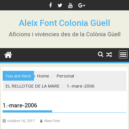
Skip
to
content
Aleix Font Colonia Güell
Aficions i vivències des de la Colònia Güell
You are here
Home
Personal
EL RELLOTGE DE LA MARE
1.-mare-2006
1.-mare-2006
octubre 16, 2017
Aleix Font