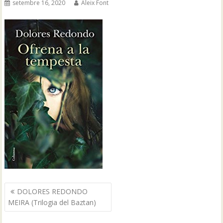
setembre 16, 2020
Aleix Font
Navegació
DOLORES REDONDO
d'entrades
MEIRA (Trilogia del Baztan)