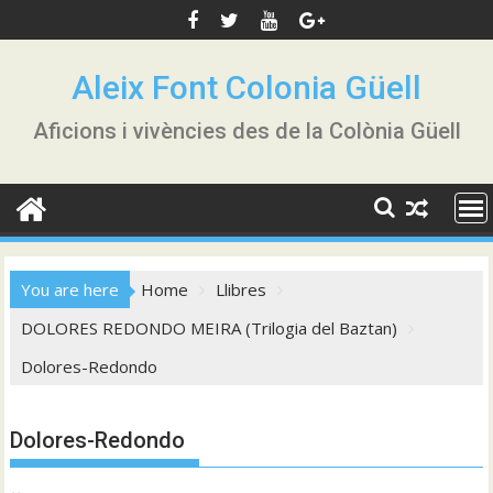
Skip
to
content
Aleix Font Colonia Güell
Aficions i vivències des de la Colònia Güell
You are here
Home
Llibres
DOLORES REDONDO MEIRA (Trilogia del Baztan)
Dolores-Redondo
Dolores-Redondo