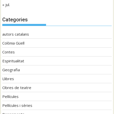
« jul.
Categories
autors catalans
Colònia Güell
Contes
Espiritualitat
Geografia
Llibres
Obres de teatre
Pel·lícules
Pel·lícules i sèries