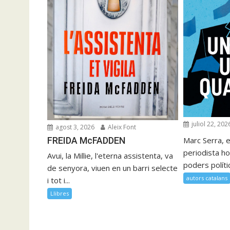
juliol 22, 202
agost 3, 2026
Aleix Font
FREIDA McFADDEN
Marc Serra, e
periodista ho
Avui, la Millie, l'eterna assistenta, va
poders polítics
de senyora, viuen en un barri selecte
autors catalans
i tot i...
Llibres