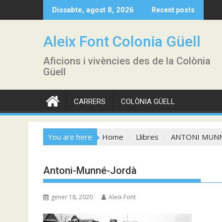
Skip
Dissabte, agost 8, 2026
Recent posts
to
content
Aleix Font Colonia Güell
Aficions i vivències des de la Colònia
Güell
CARRERS
COLÒNIA GÜELL
You are here
Home
Llibres
ANTONI MUN
Antoni-Munné-Jordà
gener 18, 2020
Aleix Font