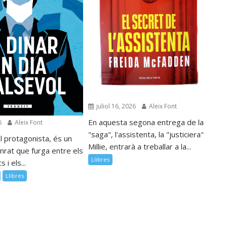
juliol 16, 2026
Aleix Font
En aquesta segona entrega de la
6
Aleix Font
"saga", l'assistenta, la "justiciera"
l protagonista, és un
Millie, entrarà a treballar a la...
nrat que furga entre els
Llibres
 i els...
Llibres