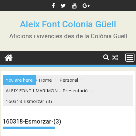
Skip
to
content
Aleix Font Colonia Güell
Aficions i vivències des de la Colònia Güell
You are here
Home
Personal
ALEIX FONT I MARIMON – Presentació
160318-Esmorzar-(3)
160318-Esmorzar-(3)