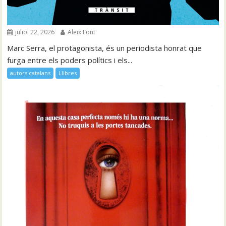
juliol 22, 2026
Aleix Font
Marc Serra, el protagonista, és un periodista honrat que
furga entre els poders polítics i els...
autors catalans
Llibres