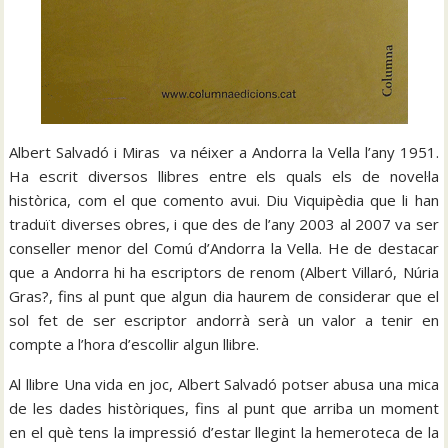
Albert Salvadó i Miras va néixer a Andorra la Vella l’any 1951.
Ha escrit diversos llibres entre els quals els de novel·la
històrica, com el que comento avui. Diu Viquipèdia que li han
traduït diverses obres, i que des de l’any 2003 al 2007 va ser
conseller menor del Comú d’Andorra la Vella. He de destacar
que a Andorra hi ha escriptors de renom (Albert Villaró, Núria
Gras?, fins al punt que algun dia haurem de considerar que el
sol fet de ser escriptor andorrà serà un valor a tenir en
compte a l’hora d’escollir algun llibre.
Al llibre Una vida en joc, Albert Salvadó potser abusa una mica
de les dades històriques, fins al punt que arriba un moment
en el què tens la impressió d’estar llegint la hemeroteca de la