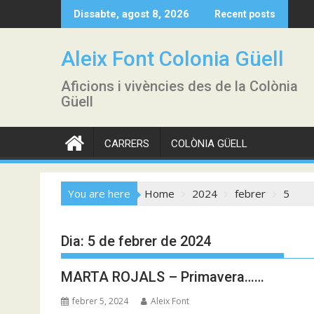
Skip
Dissabte, agost 8, 2026
Recent posts
to
content
Aleix Font Colonia Güell
Aficions i vivències des de la Colònia
Güell
CARRERS
COLÒNIA GÜELL
You are here
Home
2024
febrer
5
Dia:
5 de febrer de 2024
MARTA ROJALS – Primavera……
febrer 5, 2024
Aleix Font