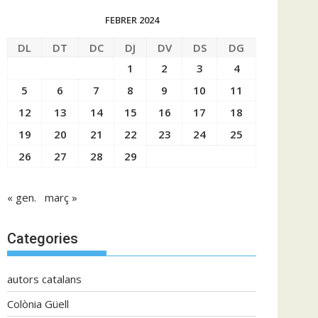
FEBRER 2024
DL
DT
DC
DJ
DV
DS
DG
1
2
3
4
5
6
7
8
9
10
11
12
13
14
15
16
17
18
19
20
21
22
23
24
25
26
27
28
29
« gen.
març »
Categories
autors catalans
Colònia Güell