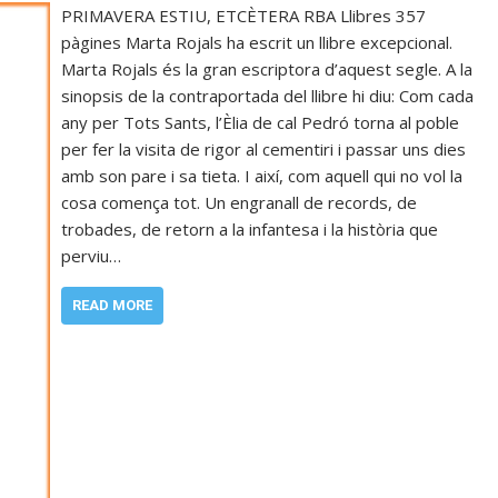
PRIMAVERA ESTIU, ETCÈTERA RBA Llibres 357
pàgines Marta Rojals ha escrit un llibre excepcional.
Marta Rojals és la gran escriptora d’aquest segle. A la
sinopsis de la contraportada del llibre hi diu: Com cada
any per Tots Sants, l’Èlia de cal Pedró torna al poble
per fer la visita de rigor al cementiri i passar uns dies
amb son pare i sa tieta. I així, com aquell qui no vol la
cosa comença tot. Un engranall de records, de
trobades, de retorn a la infantesa i la història que
perviu…
READ MORE