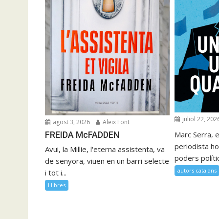
juliol 22, 202
agost 3, 2026
Aleix Font
FREIDA McFADDEN
Marc Serra, e
periodista ho
Avui, la Millie, l'eterna assistenta, va
poders polítics
de senyora, viuen en un barri selecte
autors catalans
i tot i...
Llibres