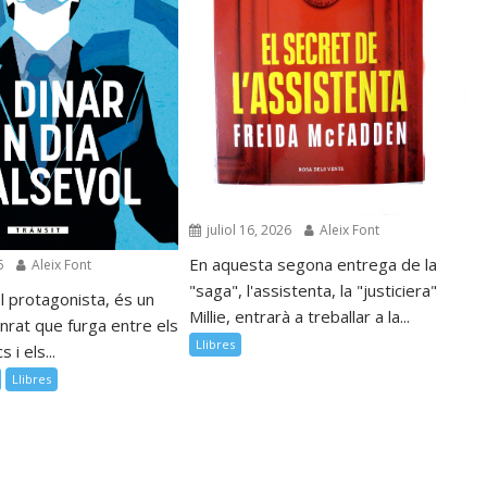
juliol 16, 2026
Aleix Font
En aquesta segona entrega de la
6
Aleix Font
"saga", l'assistenta, la "justiciera"
l protagonista, és un
Millie, entrarà a treballar a la...
nrat que furga entre els
Llibres
 i els...
Llibres