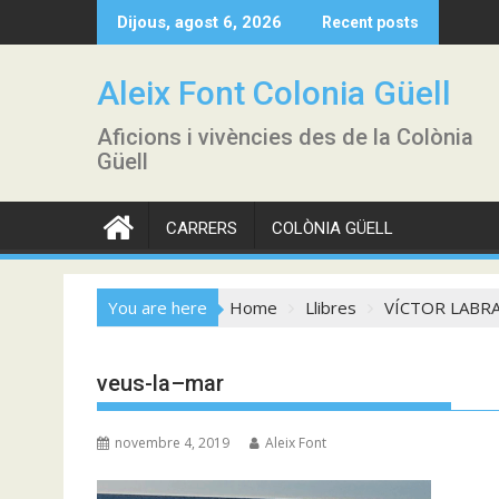
Skip
Dijous, agost 6, 2026
Recent posts
to
content
Aleix Font Colonia Güell
Aficions i vivències des de la Colònia
Güell
CARRERS
COLÒNIA GÜELL
You are here
Home
Llibres
VÍCTOR LABRA
veus-la–mar
novembre 4, 2019
Aleix Font