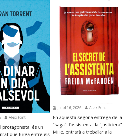
juliol 16, 2026
Aleix Font
En aquesta segona entrega de la
6
Aleix Font
"saga", l'assistenta, la "justiciera"
l protagonista, és un
Millie, entrarà a treballar a la...
nrat que furga entre els