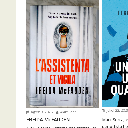
juliol 22, 202
agost 3, 2026
Aleix Font
FREIDA McFADDEN
Marc Serra, e
periodista ho
Avui, la Millie, l'eterna assistenta, va