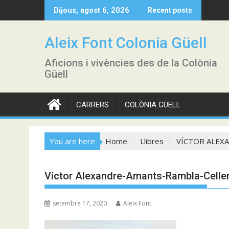
Skip
Dijous, agost 6, 2026
Recent posts
to
content
Aleix Font Colonia Güell
Aficions i vivències des de la Colònia
Güell
CARRERS
COLÒNIA GÜELL
You are here
Home
Llibres
VÍCTOR ALEXA
Víctor Alexandre-Amants-Rambla-Celle
setembre 17, 2020
Aleix Font