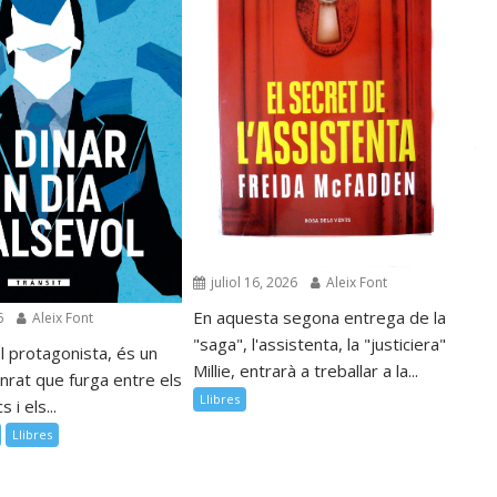
juliol 16, 2026
Aleix Font
En aquesta segona entrega de la
6
Aleix Font
"saga", l'assistenta, la "justiciera"
l protagonista, és un
Millie, entrarà a treballar a la...
nrat que furga entre els
Llibres
 i els...
Llibres