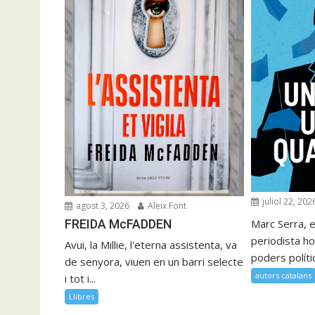
juliol 22, 202
agost 3, 2026
Aleix Font
FREIDA McFADDEN
Marc Serra, e
periodista ho
Avui, la Millie, l'eterna assistenta, va
poders polítics
de senyora, viuen en un barri selecte
autors catalans
i tot i...
Llibres