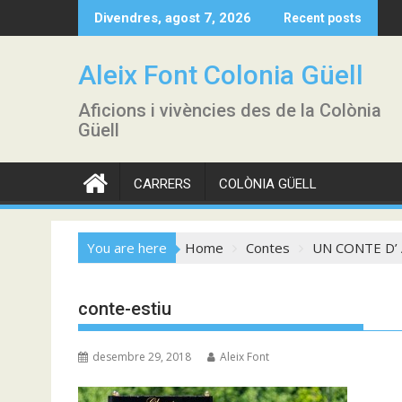
Skip
M
Divendres, agost 7, 2026
Recent posts
to
content
Aleix Font Colonia Güell
Aficions i vivències des de la Colònia
Güell
CARRERS
COLÒNIA GÜELL
You are here
Home
Contes
UN CONTE D’ A
conte-estiu
desembre 29, 2018
Aleix Font