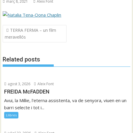
març 8, 2021
Aleix Font
Navegació
TERRA FERMA – un film
d'entrades
meravellós
Related posts
agost 3, 2026
Aleix Font
FREIDA McFADDEN
Avui, la Millie, l'eterna assistenta, va de senyora, viuen en un
barri selecte i tot i...
Llibres