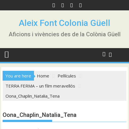
Skip
to
content
Aleix Font Colonia Güell
Aficions i vivències des de la Colònia Güell
You are here
Home
Pel·lícules
TERRA FERMA – un film meravellós
Oona_Chaplin_Natalia_Tena
Oona_Chaplin_Natalia_Tena