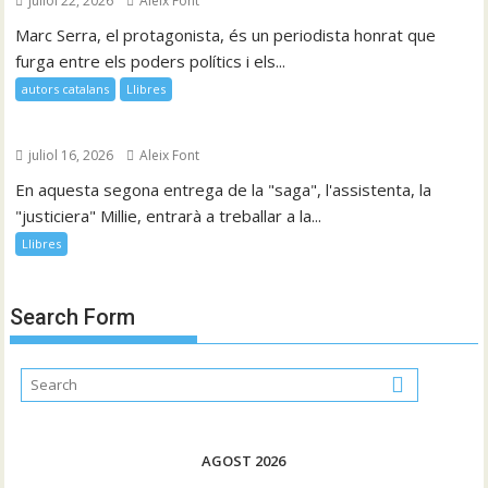
juliol 22, 2026
Aleix Font
Marc Serra, el protagonista, és un periodista honrat que
furga entre els poders polítics i els...
autors catalans
Llibres
juliol 16, 2026
Aleix Font
En aquesta segona entrega de la "saga", l'assistenta, la
"justiciera" Millie, entrarà a treballar a la...
Llibres
Search Form
AGOST 2026