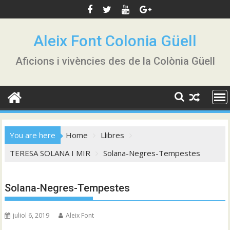
Skip
to
content
Aleix Font Colonia Güell
Aficions i vivències des de la Colònia Güell
You are here
Home
Llibres
TERESA SOLANA I MIR
Solana-Negres-Tempestes
Solana-Negres-Tempestes
juliol 6, 2019
Aleix Font