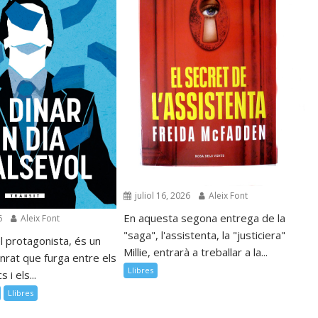
juliol 16, 2026
Aleix Font
En aquesta segona entrega de la
6
Aleix Font
"saga", l'assistenta, la "justiciera"
l protagonista, és un
Millie, entrarà a treballar a la...
nrat que furga entre els
Llibres
 i els...
Llibres