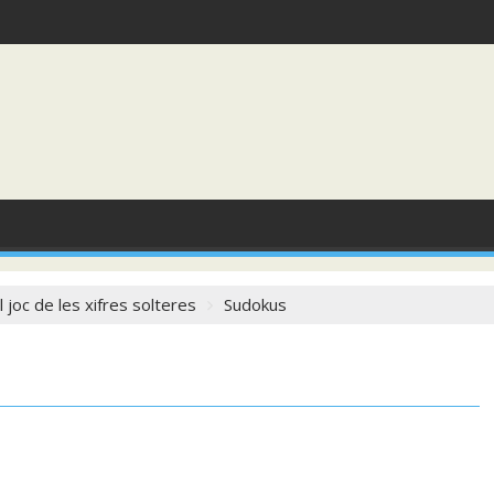
joc de les xifres solteres
Sudokus