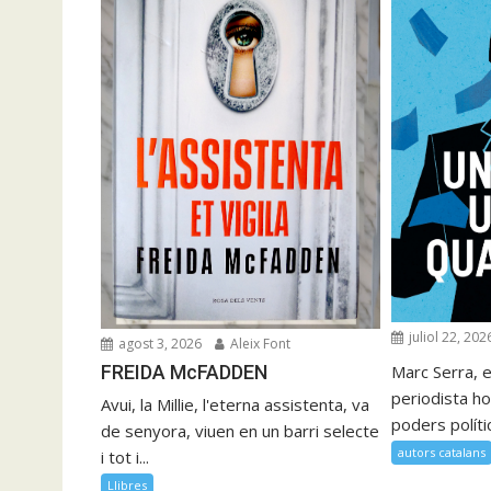
juliol 22, 202
agost 3, 2026
Aleix Font
FREIDA McFADDEN
Marc Serra, e
periodista ho
Avui, la Millie, l'eterna assistenta, va
poders polítics
de senyora, viuen en un barri selecte
autors catalans
i tot i...
Llibres