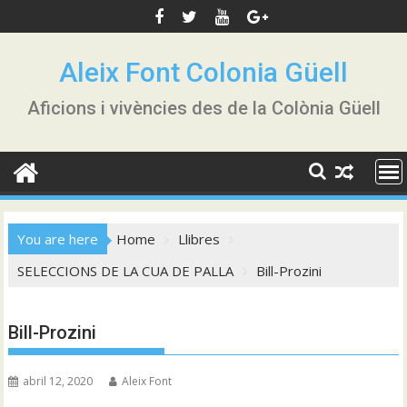
Skip
to
content
Aleix Font Colonia Güell
Aficions i vivències des de la Colònia Güell
You are here
Home
Llibres
SELECCIONS DE LA CUA DE PALLA
Bill-Prozini
Bill-Prozini
abril 12, 2020
Aleix Font