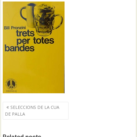
Navegació
SELECCIONS DE LA CUA
d'entrades
DE PALLA
Related posts