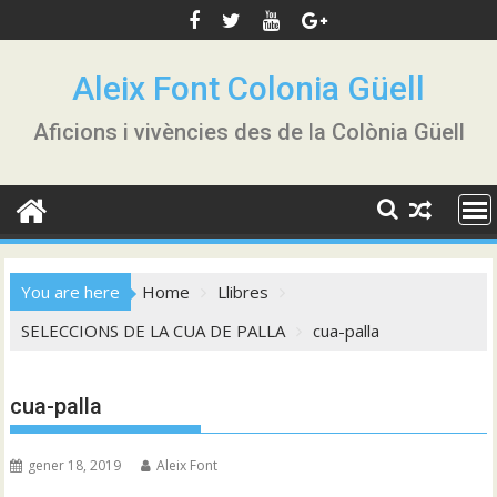
Skip
to
content
Aleix Font Colonia Güell
Aficions i vivències des de la Colònia Güell
You are here
Home
Llibres
SELECCIONS DE LA CUA DE PALLA
cua-palla
cua-palla
gener 18, 2019
Aleix Font