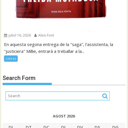
juliol 16, 2026
Aleix Font
En aquesta segona entrega de la "saga", l'assistenta, la
"justiciera" Millie, entrarà a treballar a la...
Llibres
Search Form
AGOST 2026
DL
DT
DC
DJ
DV
DS
DG