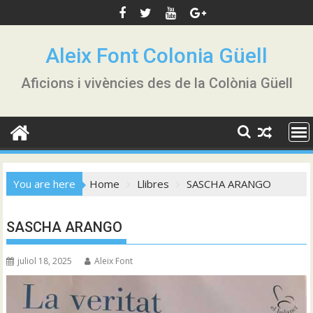
Skip
to
content
Aleix Font Colonia Güell
Aficions i vivències des de la Colònia Güell
You are here
Home
Llibres
SASCHA ARANGO
SASCHA ARANGO
juliol 18, 2025
Aleix Font