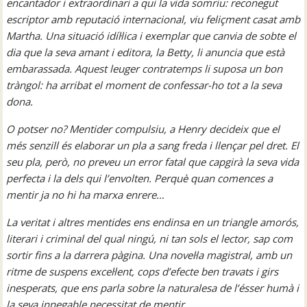
encantador i extraordinari a qui la vida somriu: reconegut
escriptor amb reputació internacional, viu feliçment casat amb
Martha. Una situació idíl·lica i exemplar que canvia de sobte el
dia que la seva amant i editora, la Betty, li anuncia que està
embarassada. Aquest leuger contratemps li suposa un bon
tràngol: ha arribat el moment de confessar-ho tot a la seva
dona.
O potser no? Mentider compulsiu, a Henry decideix que el
més senzill és elaborar un pla a sang freda i llençar pel dret. El
seu pla, però, no preveu un error fatal que capgirà la seva vida
perfecta i la dels qui l’envolten. Perquè quan comences a
mentir ja no hi ha marxa enrere…
La veritat i altres mentides ens endinsa en un triangle amorós,
literari i criminal del qual ningú, ni tan sols el lector, sap com
sortir fins a la darrera pàgina. Una novel·la magistral, amb un
ritme de suspens excel·lent, cops d’efecte ben travats i girs
inesperats, que ens parla sobre la naturalesa de l’ésser humà i
la seva innegable necessitat de mentir.