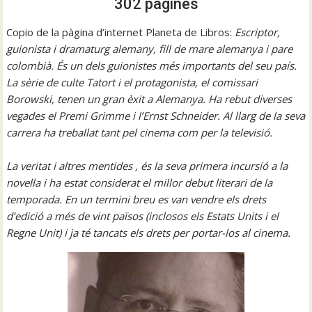
302 pàgines
Copio de la pàgina d’internet Planeta de Libros:
Escriptor,
guionista i dramaturg alemany, fill de mare alemanya i pare
colombià. És un dels guionistes més importants del seu país.
La sèrie de culte Tatort i el protagonista, el comissari
Borowski, tenen un gran èxit a Alemanya. Ha rebut diverses
vegades el Premi Grimme i l’Ernst Schneider. Al llarg de la seva
carrera ha treballat tant pel cinema com per la televisió.
La veritat i altres mentides , és la seva primera incursió a la
novel·la i ha estat considerat el millor debut literari de la
temporada. En un termini breu es van vendre els drets
d’edició a més de vint països (inclosos els Estats Units i el
Regne Unit) i ja té tancats els drets per portar-los al cinema.