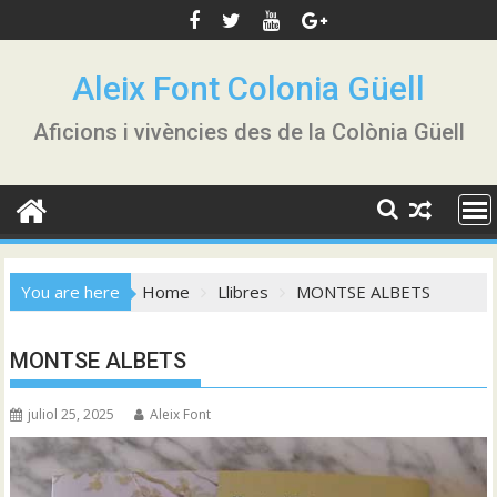
Skip
to
content
Aleix Font Colonia Güell
Aficions i vivències des de la Colònia Güell
You are here
Home
Llibres
MONTSE ALBETS
MONTSE ALBETS
juliol 25, 2025
Aleix Font