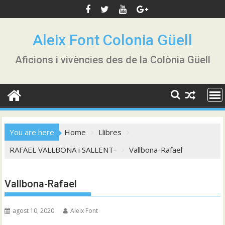
Skip
to
content
Aleix Font Colonia Güell
Aficions i vivències des de la Colònia Güell
You are here
Home
Llibres
RAFAEL VALLBONA i SALLENT-
Vallbona-Rafael
Vallbona-Rafael
agost 10, 2020
Aleix Font