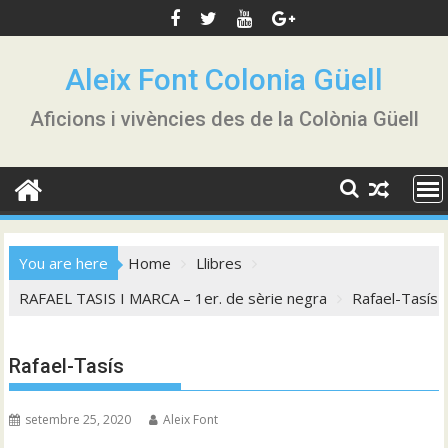
Skip
to
content
Aleix Font Colonia Güell
Aficions i vivències des de la Colònia Güell
You are here
Home
Llibres
RAFAEL TASIS I MARCA – 1er. de sèrie negra
Rafael-Tasís
Rafael-Tasís
setembre 25, 2020
Aleix Font