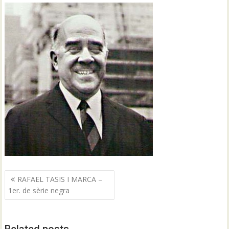
Navegació
RAFAEL TASIS I MARCA –
d'entrades
1er. de sèrie negra
Related posts